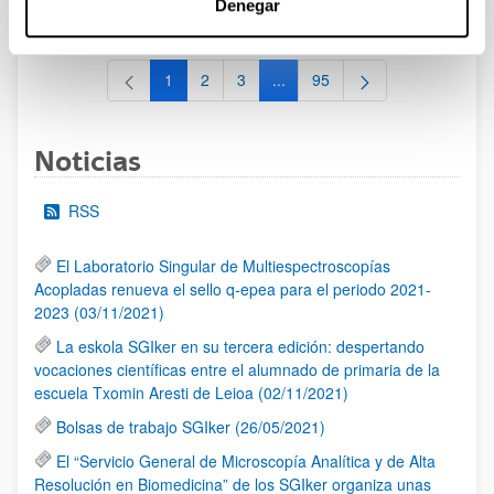
Denegar
al 30/07/2026 (ambos incluídos)
1
2
3
...
95
Página
Página
Página
Páginas intermedias Use TAB 
Página
Noticias
RSS
El Laboratorio Singular de Multiespectroscopías
Acopladas renueva el sello q-epea para el periodo 2021-
2023 (03/11/2021)
La eskola SGIker en su tercera edición: despertando
vocaciones científicas entre el alumnado de primaria de la
escuela Txomin Aresti de Leioa (02/11/2021)
Bolsas de trabajo SGIker (26/05/2021)
El “Servicio General de Microscopía Analítica y de Alta
Resolución en Biomedicina” de los SGIker organiza unas