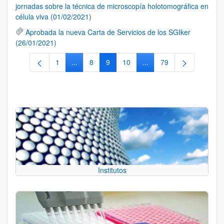
jornadas sobre la técnica de microscopía holotomográfica en
célula viva (01/02/2021)
Aprobada la nueva Carta de Servicios de los SGIker
(26/01/2021)
1
...
8
9
10
...
79
Página
Páginas intermedias Use TAB para desplazarse
Página
Página
Página
Páginas intermedias Use
Página
Institutos