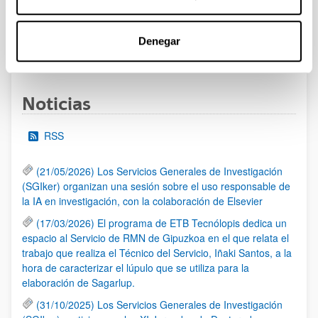
al 30/07/2026 (ambos incluídos)
Denegar
1
2
3
...
95
Página
Página
Página
Páginas intermedias Use TAB 
Página
Noticias
RSS
(21/05/2026) Los Servicios Generales de Investigación
(SGIker) organizan una sesión sobre el uso responsable de
la IA en investigación, con la colaboración de Elsevier
(17/03/2026) El programa de ETB Tecnólopis dedica un
espacio al Servicio de RMN de Gipuzkoa en el que relata el
trabajo que realiza el Técnico del Servicio, Iñaki Santos, a la
hora de caracterizar el lúpulo que se utiliza para la
elaboración de Sagarlup.
(31/10/2025) Los Servicios Generales de Investigación