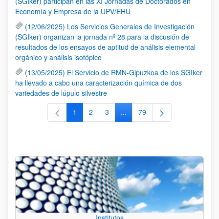
(SGIker) participan en las XI Jornadas de Doctorados en
Economía y Empresa de la UPV/EHU
(12/06/2025) Los Servicios Generales de Investigación
(SGIker) organizan la jornada nº 28 para la discusión de
resultados de los ensayos de aptitud de análisis elemental
orgánico y análisis isotópico
(13/05/2025) El Servicio de RMN-Gipuzkoa de los SGIker
ha llevado a cabo una caracterización química de dos
variedades de lúpulo silvestre
1
2
3
...
79
Página
Página
Página
Páginas intermedias Use TAB 
Página
Institutos