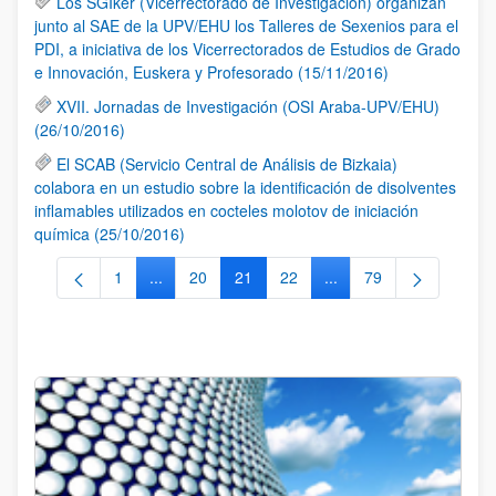
Los SGIker (Vicerrectorado de Investigación) organizan
junto al SAE de la UPV/EHU los Talleres de Sexenios para el
PDI, a iniciativa de los Vicerrectorados de Estudios de Grado
e Innovación, Euskera y Profesorado (15/11/2016)
XVII. Jornadas de Investigación (OSI Araba-UPV/EHU)
(26/10/2016)
El SCAB (Servicio Central de Análisis de Bizkaia)
colabora en un estudio sobre la identificación de disolventes
inflamables utilizados en cocteles molotov de iniciación
química (25/10/2016)
1
...
20
21
22
...
79
Página
Páginas intermedias Use TAB para desplazarse.
Página
Página
Página
Páginas intermedias Us
Página