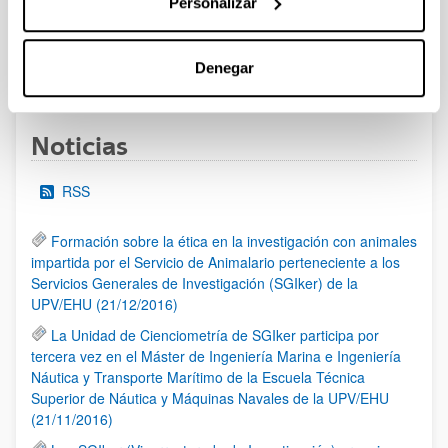
Personalizar
al 30/07/2026 (ambos incluídos)
Denegar
1
2
3
...
95
Página
Página
Página
Páginas intermedias Use TAB 
Página
Noticias
RSS
Formación sobre la ética en la investigación con animales
impartida por el Servicio de Animalario perteneciente a los
Servicios Generales de Investigación (SGIker) de la
UPV/EHU (21/12/2016)
La Unidad de Cienciometría de SGIker participa por
tercera vez en el Máster de Ingeniería Marina e Ingeniería
Náutica y Transporte Marítimo de la Escuela Técnica
Superior de Náutica y Máquinas Navales de la UPV/EHU
(21/11/2016)