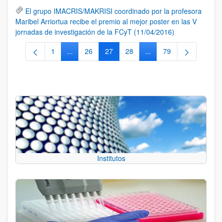
El grupo IMACRIS/MAKRISI coordinado por la profesora
Maribel Arriortua recibe el premio al mejor poster en las V
jornadas de investigación de la FCyT (11/04/2016)
1
...
26
27
28
...
79
Página
Páginas intermedias Use TAB para desplazarse.
Página
Página
Página
Páginas intermedias Us
Página
Institutos