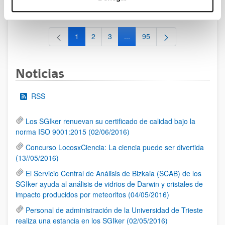
al 30/07/2026 (ambos incluídos)
1
2
3
...
95
Página
Página
Página
Páginas intermedias Use TAB 
Página
Noticias
RSS
Los SGIker renuevan su certificado de calidad bajo la
norma ISO 9001:2015 (02/06/2016)
Concurso LocosxCiencia: La ciencia puede ser divertida
(13//05/2016)
El Servicio Central de Análisis de Bizkaia (SCAB) de los
SGIker ayuda al análisis de vidrios de Darwin y cristales de
impacto producidos por meteoritos (04/05/2016)
Personal de administración de la Universidad de Trieste
realiza una estancia en los SGIker (02/05/2016)