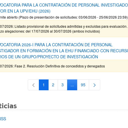
OCATORIA PARA LA CONTRATACIÓN DE PERSONAL INVESTIGAD
OR EN LA UPV/EHU (2026)
mite abierto (Plazo de presentación de solicitudes: 03/06/2026 - 25/06/2026 23:59)
07/2026: Listado provisional de solicitudes admitidas y excluidas para evaluación.
zo alegaciones: del 17/07/2026 al 30/07/2026 (ambos incluídos)
OCATORIA 2026-I PARA LA CONTRATACIÓN DE PERSONAL
STIGADOR EN FORMACIÓN EN LA EHU FINANCIADO CON RECURS
IOS DE UN GRUPO/PROYECTO DE INVESTIGACIÓN
/07/2026: Fase 2. Resolución Definitiva de concedidos y denegados
1
2
3
...
95
Página
Página
Página
Páginas intermedias Use TAB 
Página
icias
RSS