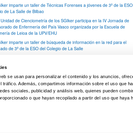
Iker imparte un taller de Técnicas Forenses a jóvenes de 3º de la ESO
io de La Salle de Bilbao
 Unidad de Cienciometría de los SGIker participa en la IV Jornada de
sorado de Enfermería del País Vasco organizada por la Escuela de
mería de Leioa de la UPV/EHU
Iker imparte un taller de búsqueda de información en la red para el
ado de 3º de la ESO del Colegio de La Salle
naliza el curso SGIker sobre tratamiento estadístico de gran cantidad d
 mediante software UNSCRAMBLER
ies
Iker presente en la jornada de fotónica que organiza IK4-TEKNIKER y 
web se usan para personalizar el contenido y los anuncios, ofrec
EHU
el tráfico. Además, compartimos información sobre el uso que ha
1
...
32
33
34
...
79
edes sociales, publicidad y análisis web, quienes pueden combin
Página
Páginas intermedias Use TAB para desplazarse.
Página
Página
Página
Páginas intermedias Us
Página
proporcionado o que hayan recopilado a partir del uso que haya
pa
Ayuda