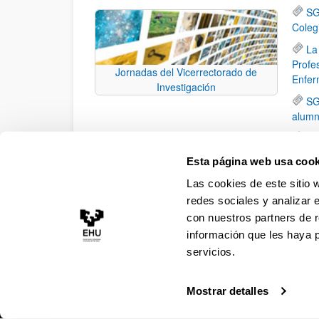
SG
Coleg
La
Profe
Jornadas del Vicerrectorado de
Enfer
Investigación
SG
alumn
Fi
datos
Esta página web usa cook
SG
Las cookies de este sitio 
UPV/
redes sociales y analizar 
con nuestros partners de r
información que les haya 
servicios.
Mostrar detalles
Accesibilidad
Información legal
Contacto
Ma