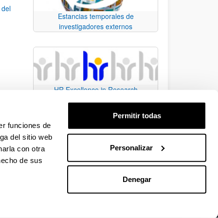
 del
Estancias temporales de
investigadores externos
HR Excellence in Research
e
Permitir todas
la
er funciones de
ga del sitio web
Personalizar
arla con otra
e TAB para desplazarse.
 hecho de sus
Denegar
EHU