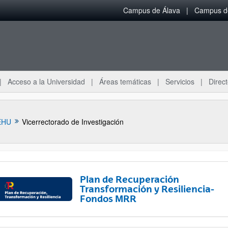
Campus de Álava
Campus de
Acceso a la Universidad
Áreas temáticas
Servicios
Direct
EHU
Vicerrectorado de Investigación
Plan de Recuperación
Transformación y Resiliencia-
Fondos MRR
ar subpáginas