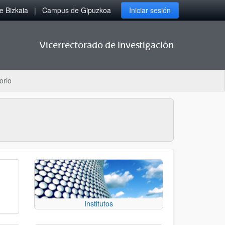
 Bizkaia
Campus de Gipuzkoa
Iniciar sesión
Vicerrectorado de Investigación
orio
Institutos