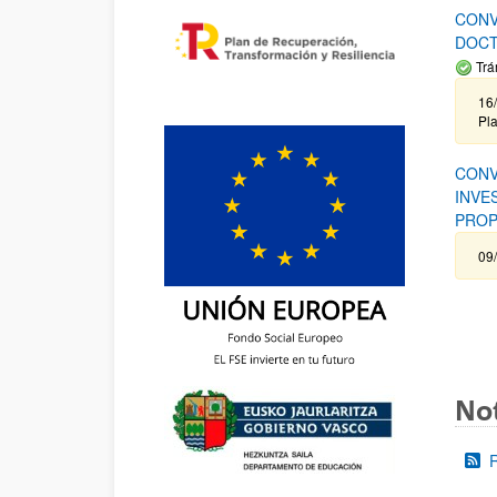
CONV
DOCT
Trá
16/
Pla
CONV
INVE
PROP
09
Not