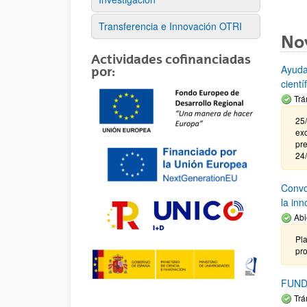
Transferencia e Innovación OTRI
No
Actividades cofinanciadas
Ayuda
por:
cient
Trá
25/
exc
pre
24
Convoc
la in
Abi
Pla
pr
FUND
Trá