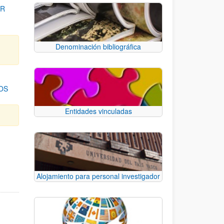
OR
Denominación bibliográfica
OS
Entidades vinculadas
para desplazarse.
Alojamiento para personal investigador