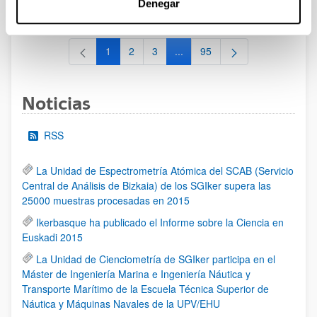
Denegar
al 30/07/2026 (ambos incluídos)
1
2
3
...
95
Página
Página
Página
Páginas intermedias Use TAB 
Página
Noticias
RSS
La Unidad de Espectrometría Atómica del SCAB (Servicio
Central de Análisis de Bizkaia) de los SGIker supera las
25000 muestras procesadas en 2015
Ikerbasque ha publicado el Informe sobre la Ciencia en
Euskadi 2015
La Unidad de Cienciometría de SGIker participa en el
Máster de Ingeniería Marina e Ingeniería Náutica y
Transporte Marítimo de la Escuela Técnica Superior de
Náutica y Máquinas Navales de la UPV/EHU