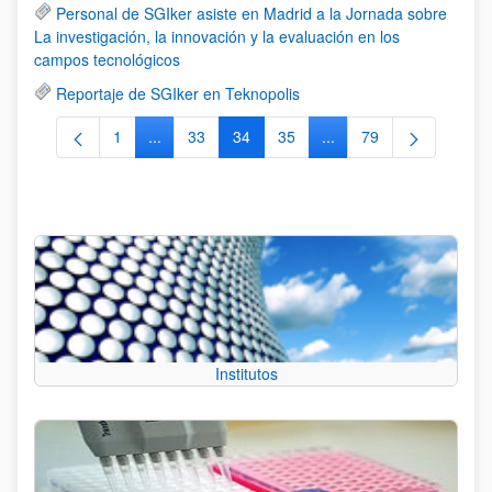
Personal de SGIker asiste en Madrid a la Jornada sobre
La investigación, la innovación y la evaluación en los
campos tecnológicos
Reportaje de SGIker en Teknopolis
1
...
33
34
35
...
79
Página
Páginas intermedias Use TAB para desplazarse.
Página
Página
Página
Páginas intermedias Us
Página
Institutos