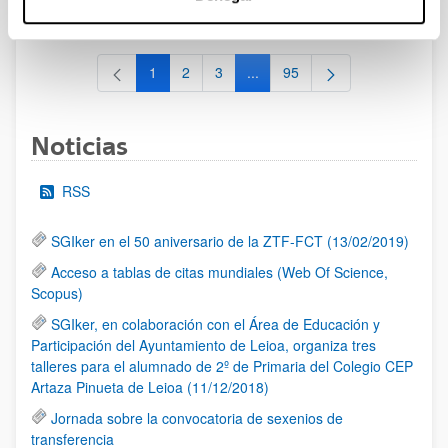
al 30/07/2026 (ambos incluídos)
1
2
3
...
95
Página
Página
Página
Páginas intermedias Use TAB 
Página
Noticias
RSS
SGIker en el 50 aniversario de la ZTF-FCT (13/02/2019)
Acceso a tablas de citas mundiales (Web Of Science,
Scopus)
SGIker, en colaboración con el Área de Educación y
Participación del Ayuntamiento de Leioa, organiza tres
talleres para el alumnado de 2º de Primaria del Colegio CEP
Artaza Pinueta de Leioa (11/12/2018)
Jornada sobre la convocatoria de sexenios de
transferencia