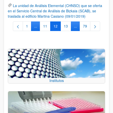
La unidad de Análisis Elemental (CHNSO) que se oferta
en el Servicio Central de Análisis de Bizkaia (SCAB), se
traslada al edificio Martina Casiano (09/01/2019)
1
...
11
12
13
...
79
Página
Páginas intermedias Use TAB para desplazarse.
Página
Página
Página
Páginas intermedias Us
Página
Institutos