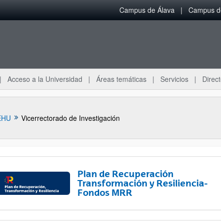
Campus de Álava
Campus de
Acceso a la Universidad
Áreas temáticas
Servicios
Direct
EHU
Vicerrectorado de Investigación
Plan de Recuperación
Transformación y Resiliencia-
Fondos MRR
ar subpáginas