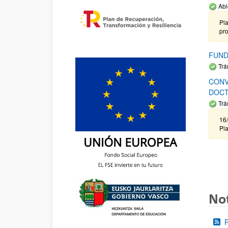
Abi
Pla
pr
FUND
Trá
CONV
DOCT
Trá
16/
Pla
Not