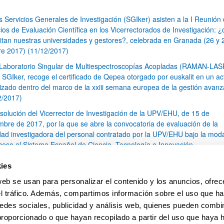
s Servicios Generales de Investigación (SGIker) asisten a la I Reunión
ios de Evaluación Científica en los Vicerrectorados de Investigación: 
itan nuestras universidades y gestores?, celebrada en Granada (26 y 
re 2017) (11/12/2017)
 Laboratorio Singular de Multiespectroscopías Acopladas (RAMAN-LA
s SGIker, recoge el certificado de Qepea otorgado por euskalit en un ac
izado dentro del marco de la xxiii semana europea de la gestión avan
2/2017)
solución del Vicerrector de Investigación de la UPV/EHU, de 15 de
mbre de 2017, por la que se abre la convocatoria de evaluación de la
idad investigadora del personal contratado por la UPV/EHU bajo la mod
ceso al Sistema Español de Ciencia, Tecnología e Innovación.
s SGIker disponen de un nuevo Analizador de Carbono Orgánico Total
ies
en el Servicio Central de Análisis de Bizkaia (19/10/2017)
web se usan para personalizar el contenido y los anuncios, ofrec
I Curso de Resonancia Magnética Nuclear de Estado Solido (11/10/201
el tráfico. Además, compartimos información sobre el uso que ha
1
...
15
16
17
...
79
edes sociales, publicidad y análisis web, quienes pueden combin
Página
Páginas intermedias Use TAB para desplazarse.
Página
Página
Página
Páginas intermedias Us
Página
proporcionado o que hayan recopilado a partir del uso que haya