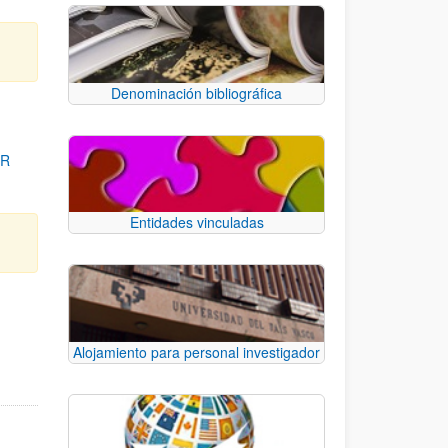
Denominación bibliográfica
OR
Entidades vinculadas
para desplazarse.
Alojamiento para personal investigador