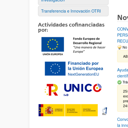
Transferencia e Innovación OTRI
No
Actividades cofinanciadas
CONV
por:
PERS
RECU
No 
AB
Ayuda
cient
Trá
25/
exc
pre
24
Convoc
la in