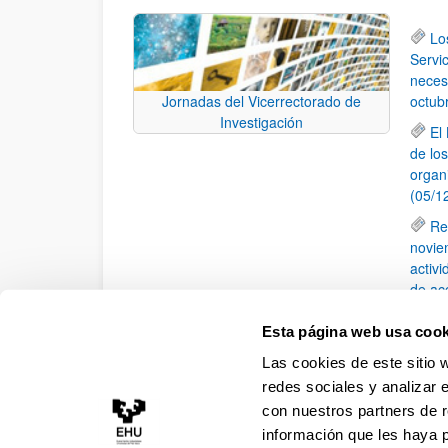
Lo
Servic
neces
octub
Jornadas del Vicerrectorado de
Investigación
El
de lo
organ
(05/1
Re
novie
activ
de ac
Lo
Esta página web usa cook
(TOC) 
Las cookies de este sitio 
II
redes sociales y analizar 
con nuestros partners de r
información que les haya 