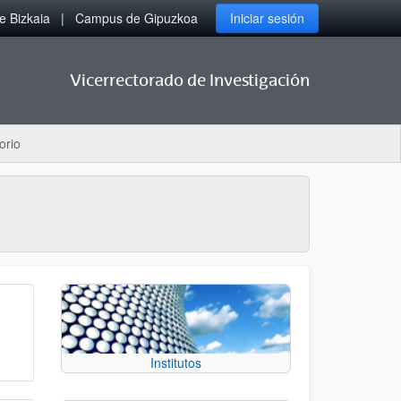
 Bizkaia
Campus de Gipuzkoa
Iniciar sesión
Vicerrectorado de Investigación
orio
Institutos