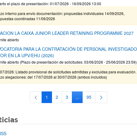
erto el plazo de presentación: 01/07/2026 - 16/09/2026 13:00
zo interno para envío documentación: propuestas individuales 14/09/2026,
opuestas coordinadas 11/09/2026
ACION LA CAIXA JUNIOR LEADER RETAINING PROGRAMME 2027
mite abierto
OCATORIA PARA LA CONTRATACIÓN DE PERSONAL INVESTIGAD
OR EN LA UPV/EHU (2026)
mite abierto (Plazo de presentación de solicitudes: 03/06/2026 - 25/06/2026 23:59)
07/2026: Listado provisional de solicitudes admitidas y excluidas para evaluación.
zo alegaciones: del 17/07/2026 al 30/07/2026 (ambos incluídos)
1
2
3
...
95
Página
Página
Página
Páginas intermedias Use TAB 
Página
icias
RSS