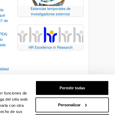
Estancias temporales de
 de
investigadores externos
¿qué
27 de
SPEA)
to
zada
HR Excellence in Research
alidad
Permitir todas
er funciones de
7)
ga del sitio web
Personalizar
arla con otra
e TAB para desplazarse.
 hecho de sus