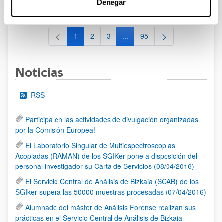
Denegar
al 30/07/2026 (ambos incluídos)
1
2
3
...
95
Página
Página
Página
Páginas intermedias Use TAB 
Página
Noticias
RSS
Participa en las actividades de divulgación organizadas
por la Comisión Europea!
El Laboratorio Singular de Multiespectroscopías
Acopladas (RAMAN) de los SGIKer pone a disposición del
personal investigador su Carta de Servicios (08/04/2016)
El Servicio Central de Análisis de Bizkaia (SCAB) de los
SGIker supera las 50000 muestras procesadas (07/04/2016)
Alumnado del máster de Análisis Forense realizan sus
prácticas en el Servicio Central de Análisis de Bizkaia