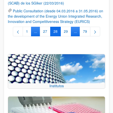
(SCAB) de los SGIker (22/03/2016)
Public Consultation (desde 04.03.2016 a 31.05.2016) on
the development of the Energy Union Integrated Research,
Innovation and Competitiveness Strategy (EURICS)
1
...
27
28
29
...
79
Página
Páginas intermedias Use TAB para desplazarse.
Página
Página
Página
Páginas intermedias Us
Página
Institutos