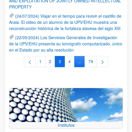
AND EXPLOITATION OF JOINTLY OWNED INTELLECTUAL
PROPERTY
(24/07/2024) Viajar en el tiempo para revivir el castillo de
Araia. El video de un alumno de la UPV/EHU muestra una
reconstrucción histórica de la fortaleza alavesa del siglo XIII
(22/05/2024) Los Servicios Generales de Investigación
de la UPV/EHU presenta su tomógrafo computarizado, único
en el Estado por su alta resolución
1
2
3
4
...
79
Página
Página
Página
Página
Páginas intermedias Use TA
Página
Institutos