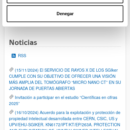
al 30/07/2026 (ambos incluídos)
Denegar
1
2
3
...
95
Página
Página
Página
Páginas intermedias Use TAB 
Página
Noticias
RSS
(15/11/2024) El SERVICIO DE RAYOS X DE LOS SGIker
CUMPLE CON SU OBJETIVO DE OFRECER UNA VISIÓN
MÁS AMPLIA DEL TOMÓGRAFO “MICRO NANO CT” EN SU
JORNADA DE PUERTAS ABIERTAS
Invitación a participar en el estudio “Científicas en cifras
2025”
(16/10/2024) Acuerdo para la explotación y protección de
propiedad intelectual desarrollada entre CERN, CSIC, US y
UPV/EHU-SGIKER. KN6172/IPT/KT/EP/263A. PROTECTION