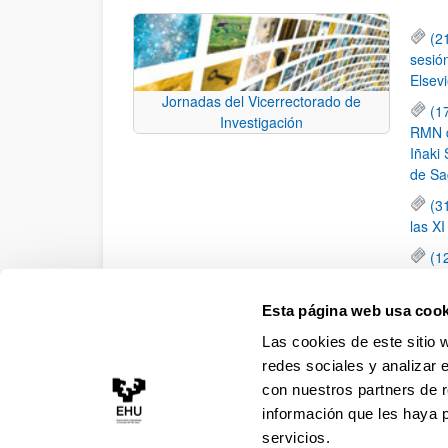
(2
sesió
Elsevi
Jornadas del Vicerrectorado de
(1
Investigación
RMN de
Iñaki 
de Sa
(3
las X
(1
jornad
elemen
Esta página web usa cook
(1
Las cookies de este sitio 
una c
redes sociales y analizar 
con nuestros partners de r
información que les haya 
servicios.