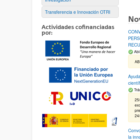
Transferencia e Innovación OTRI
No
Actividades cofinanciadas
CONV
por:
PERS
RECU
Abi
AB
Ayuda
cient
Trá
25/
exc
pre
24
Convoc
la in