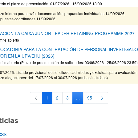
erto el plazo de presentación: 01/07/2026 - 16/09/2026 13:00
zo interno para envío documentación: propuestas individuales 14/09/2026,
opuestas coordinadas 11/09/2026
ACION LA CAIXA JUNIOR LEADER RETAINING PROGRAMME 2027
mite abierto
OCATORIA PARA LA CONTRATACIÓN DE PERSONAL INVESTIGAD
OR EN LA UPV/EHU (2026)
mite abierto (Plazo de presentación de solicitudes: 03/06/2026 - 25/06/2026 23:59)
07/2026: Listado provisional de solicitudes admitidas y excluidas para evaluación.
zo alegaciones: del 17/07/2026 al 30/07/2026 (ambos incluídos)
1
2
3
...
95
Página
Página
Página
Páginas intermedias Use TAB 
Página
icias
RSS