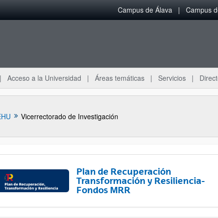
Campus de Álava
Campus de
Acceso a la Universidad
Áreas temáticas
Servicios
Direct
EHU
Vicerrectorado de Investigación
Plan de Recuperación
Transformación y Resiliencia-
Fondos MRR
ar subpáginas