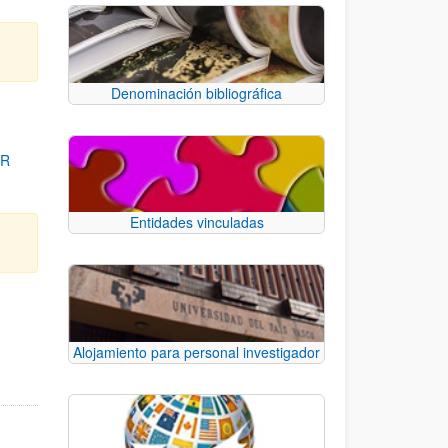
Denominación bibliográfica
OR
Entidades vinculadas
para desplazarse.
Alojamiento para personal investigador