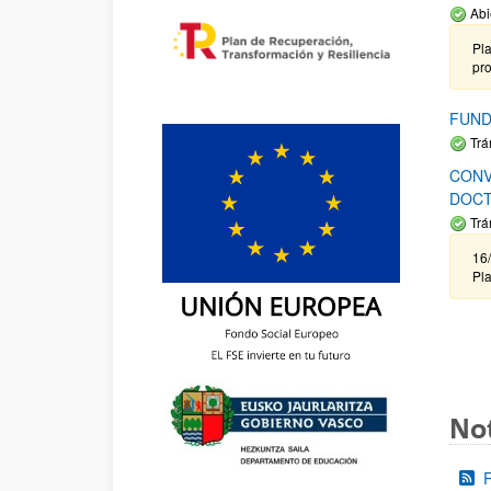
Abi
Pla
pr
FUND
Trá
CONV
DOCT
Trá
16/
Pla
Not