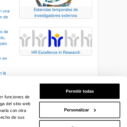
Estancias temporales de
an una
investigadores externos
ón de
io de
cio,
ación
HR Excellence in Research
n en
n la
álisis
Permitir todas
bo
er funciones de
ga del sitio web
Personalizar
arla con otra
para desplazarse.
 hecho de sus