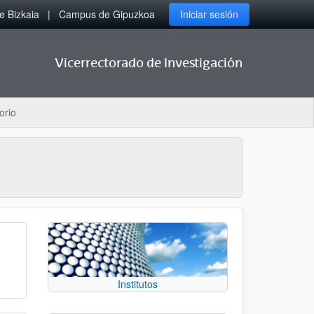
 Bizkaia
Campus de Gipuzkoa
Iniciar sesión
Vicerrectorado de Investigación
orio
Institutos