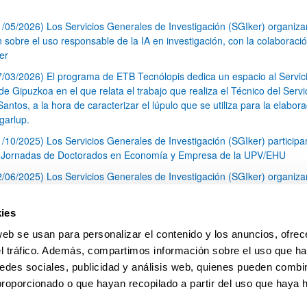
1/05/2026) Los Servicios Generales de Investigación (SGIker) organiz
n sobre el uso responsable de la IA en investigación, con la colaboraci
er
7/03/2026) El programa de ETB Tecnólopis dedica un espacio al Servic
 Gipuzkoa en el que relata el trabajo que realiza el Técnico del Servi
Santos, a la hora de caracterizar el lúpulo que se utiliza para la elabor
garlup.
1/10/2025) Los Servicios Generales de Investigación (SGIker) participa
I Jornadas de Doctorados en Economía y Empresa de la UPV/EHU
2/06/2025) Los Servicios Generales de Investigación (SGIker) organiza
a nº 28 para la discusión de resultados de los ensayos de aptitud de an
tal orgánico y análisis isotópico
ies
3/05/2025) El Servicio de RMN-Gipuzkoa de los SGIker ha llevado a ca
web se usan para personalizar el contenido y los anuncios, ofrec
aracterización química de dos variedades de lúpulo silvestre
el tráfico. Además, compartimos información sobre el uso que ha
1
2
3
...
79
edes sociales, publicidad y análisis web, quienes pueden combin
Página
Página
Página
Páginas intermedias Use TAB 
Página
proporcionado o que hayan recopilado a partir del uso que haya