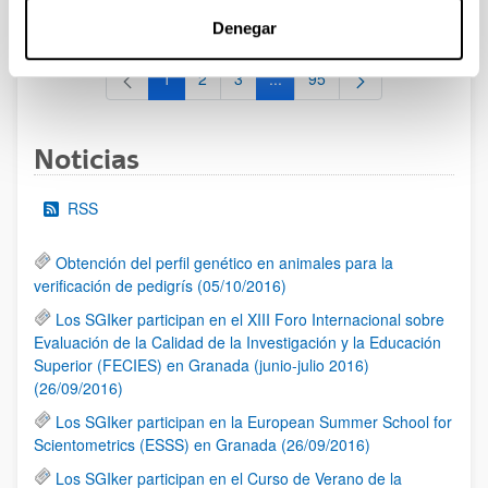
al 30/07/2026 (ambos incluídos)
Denegar
1
2
3
...
95
Página
Página
Página
Páginas intermedias Use TAB 
Página
Noticias
RSS
Obtención del perfil genético en animales para la
verificación de pedigrís (05/10/2016)
Los SGIker participan en el XIII Foro Internacional sobre
Evaluación de la Calidad de la Investigación y la Educación
Superior (FECIES) en Granada (junio-julio 2016)
(26/09/2016)
Los SGIker participan en la European Summer School for
Scientometrics (ESSS) en Granada (26/09/2016)
Los SGIker participan en el Curso de Verano de la