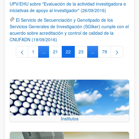
UPV/EHU sobre "Evaluación de la actividad investigadora e
iniciativas de apoyo al investigador" (26/09/2016)
El Servicio de Secuenciación y Genotipado de los
Servicios Generales de Investigación (SGIker) cumple con el
acuerdo sobre acreditación y control de calidad de la
CNUFADN (19/09/2016)
1
...
21
22
23
...
79
Página
Páginas intermedias Use TAB para desplazarse.
Página
Página
Página
Páginas intermedias Us
Página
Institutos