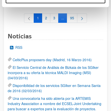
al 30/07/2026 (ambos incluídos)
1
2
3
...
95
Página
Página
Página
Páginas intermedias Use TAB 
Página
Noticias
RSS
CelticPlus proposers day (Madrid, 16 Marzo 2016)
El Servicio Central de Análisis de Bizkaia de los SGIker
incorpora a su oferta la técnica MALDI Imaging (MSI)
(04/03/2016)
Disponibilidad de los servicios SGIker en Semana Santa
de 2016 (02/03/2016)
Una convocatoria ha sido abierta por la ARTEMIS
Industry Association a nombre del ECSEL-Joint Undertaking
para buscar a expertos para la evaluación de proyectos.