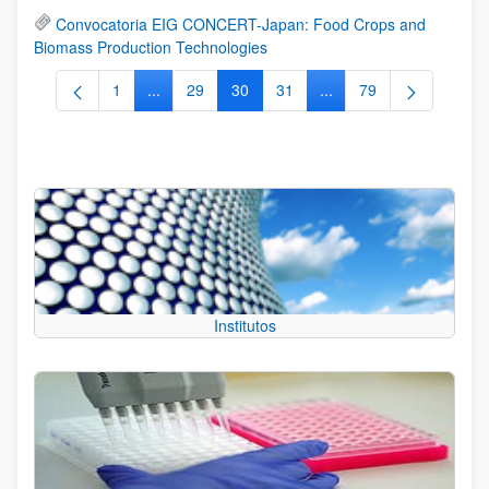
Convocatoria EIG CONCERT-Japan: Food Crops and
Biomass Production Technologies
1
...
29
30
31
...
79
Página
Páginas intermedias Use TAB para desplazarse.
Página
Página
Página
Páginas intermedias Us
Página
Institutos