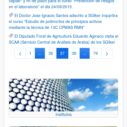
capilar" y fin de plazo para el curso "Prevención de riesgos
en el laboratorio" el dia 24/09/2015.
El Doctor Jose Ignacio Santos adscrito a SGIker impartira
el curso "Estudio de polimorfos de principios activos
mediante la técnica de 13C CPMAS RMN"
El Diputado Foral de Agricultura Eduardo Aginaco visita el
SCAA (Servicio Central de Análisis de Araba) de los SGIker
1
...
36
37
38
...
79
Página
Páginas intermedias Use TAB para desplazarse.
Página
Página
Página
Páginas intermedias Us
Página
Institutos