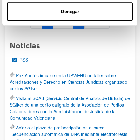
al 30/07/2026 (ambos incluídos)
Denegar
1
2
3
...
95
Página
Página
Página
Páginas intermedias Use TAB 
Página
Noticias
RSS
Paz Andrés imparte en la UPV/EHU un taller sobre
Acreditaciones y Derecho en Ciencias Jurídicas organizado
por los SGIker
Visita al SCAB (Servicio Central de Análisis de Bizkaia) de
SGIker de una perito calígrafo de la Asociación de Peritos
Colaboradores con la Administración de Justicia de la
Comunidad Valenciana
Abierto el plazo de preinscripción en el curso
"Secuenciación automática de DNA mediante electroforesis