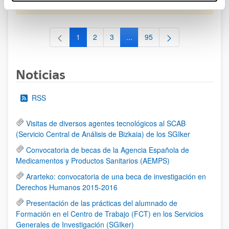
al 30/07/2026 (ambos incluídos)
1
2
3
...
95
Página
Página
Página
Páginas intermedias Use TAB 
Página
Noticias
RSS
Visitas de diversos agentes tecnológicos al SCAB
(Servicio Central de Análisis de Bizkaia) de los SGIker
Convocatoria de becas de la Agencia Española de
Medicamentos y Productos Sanitarios (AEMPS)
Ararteko: convocatoria de una beca de investigación en
Derechos Humanos 2015-2016
Presentación de las prácticas del alumnado de
Formación en el Centro de Trabajo (FCT) en los Servicios
Generales de Investigación (SGIker)