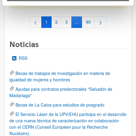
al 30/07/2026 (ambos incluídos)
1
2
3
...
95
Página
Página
Página
Páginas intermedias Use TAB 
Página
Noticias
RSS
Becas de trabajos de investigación en materia de
igualdad de mujeres y hombres
Ayudas para contratos predoctorales "Salvador de
Madariaga"
Becas de La Caixa para estudios de posgrado
El Servicio Láser de la UPV/EHU participa en el desarrollo
de una nueva técnica de caracterización en colaboración
con el CERN (Conseil Européen pour la Recherche
Nucléaire).