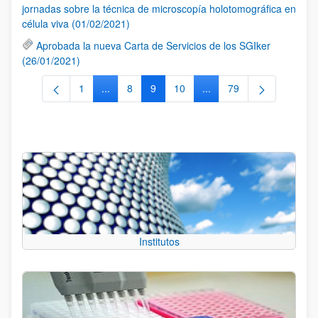
jornadas sobre la técnica de microscopía holotomográfica en
célula viva (01/02/2021)
Aprobada la nueva Carta de Servicios de los SGIker
(26/01/2021)
1
...
8
9
10
...
79
Página
Páginas intermedias Use TAB para desplazarse
Página
Página
Página
Páginas intermedias Use
Página
Institutos