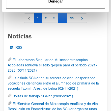
Denegar
al 30/07/2026 (ambos incluídos)
1
2
3
...
95
Página
Página
Página
Páginas intermedias Use TAB 
Página
Noticias
RSS
El Laboratorio Singular de Multiespectroscopías
Acopladas renueva el sello q-epea para el periodo 2021-
2023 (03/11/2021)
La eskola SGIker en su tercera edición: despertando
vocaciones científicas entre el alumnado de primaria de la
escuela Txomin Aresti de Leioa (02/11/2021)
Bolsas de trabajo SGIker (26/05/2021)
El “Servicio General de Microscopía Analítica y de Alta
Resolución en Biomedicina” de los SGIker organiza unas