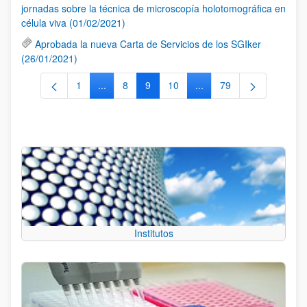
jornadas sobre la técnica de microscopía holotomográfica en
célula viva (01/02/2021)
Aprobada la nueva Carta de Servicios de los SGIker
(26/01/2021)
1
...
8
9
10
...
79
Página
Páginas intermedias Use TAB para desplazarse
Página
Página
Página
Páginas intermedias Use
Página
Institutos