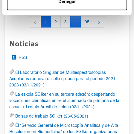
Denegar
al 30/07/2026 (ambos incluídos)
1
2
3
...
95
Página
Página
Página
Páginas intermedias Use TAB 
Página
Noticias
RSS
El Laboratorio Singular de Multiespectroscopías
Acopladas renueva el sello q-epea para el periodo 2021-
2023 (03/11/2021)
La eskola SGIker en su tercera edición: despertando
vocaciones científicas entre el alumnado de primaria de la
escuela Txomin Aresti de Leioa (02/11/2021)
Bolsas de trabajo SGIker (26/05/2021)
El “Servicio General de Microscopía Analítica y de Alta
Resolución en Biomedicina” de los SGIker organiza unas