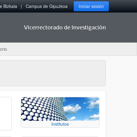
 Bizkaia
Campus de Gipuzkoa
Iniciar sesión
Vicerrectorado de Investigación
orio
Institutos