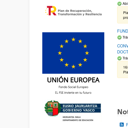
Abi
Pla
pr
FUND
Trá
CONV
DOCT
Trá
16/
Pla
Not