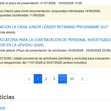
erto el plazo de presentación: 01/07/2026 - 16/09/2026 13:00
zo interno para envío documentación: propuestas individuales 14/09/2026,
opuestas coordinadas 11/09/2026
ACION LA CAIXA JUNIOR LEADER RETAINING PROGRAMME 2027
mite abierto
OCATORIA PARA LA CONTRATACIÓN DE PERSONAL INVESTIGAD
OR EN LA UPV/EHU (2026)
mite abierto (Plazo de presentación de solicitudes: 03/06/2026 - 25/06/2026 23:59)
07/2026: Listado provisional de solicitudes admitidas y excluidas para evaluación.
zo alegaciones: del 17/07/2026 al 30/07/2026 (ambos incluídos)
1
2
3
...
95
Página
Página
Página
Páginas intermedias Use TAB 
Página
icias
RSS