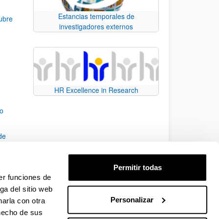
Estancias temporales de
ubre
investigadores externos
HR Excellence in Research
co
de
Permitir todas
21-24
er funciones de
ga del sitio web
Personalizar
arla con otra
e TAB para desplazarse.
 hecho de sus