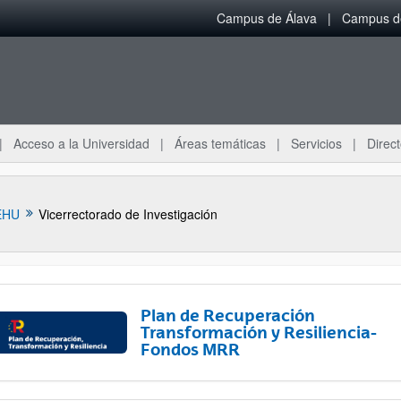
Campus de Álava
Campus de
Acceso a la Universidad
Áreas temáticas
Servicios
Direct
EHU
Vicerrectorado de Investigación
Plan de Recuperación
Transformación y Resiliencia-
Fondos MRR
ar subpáginas