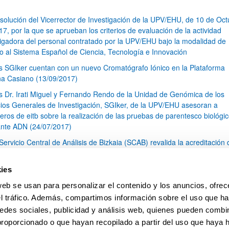
solución del Vicerrector de Investigación de la UPV/EHU, de 10 de Oct
7, por la que se aprueban los criterios de evaluación de la actividad
tigadora del personal contratado por la UPV/EHU bajo la modalidad de
o al Sistema Español de Ciencia, Tecnología e Innovación
s SGIker cuentan con un nuevo Cromatógrafo Iónico en la Plataforma
na Casiano (13/09/2017)
s Dr. Irati Miguel y Fernando Rendo de la Unidad de Genómica de los
cios Generales de Investigación, SGIker, de la UPV/EHU asesoran a
eros de eitb sobre la realización de las pruebas de parentesco biológi
nte ADN (24/07/2017)
 Servicio Central de Análisis de Bizkaia (SCAB) revalida la acreditación 
(12/07/2017)
s SGIker participan en el XIV Foro Internacional sobre Evaluación de la
ies
ad de la Investigación y la Educación Superior (FECIES) en Granada (
web se usan para personalizar el contenido y los anuncios, ofrec
 de 2017) (03/07/2017)
el tráfico. Además, compartimos información sobre el uso que ha
1
...
16
17
18
...
79
edes sociales, publicidad y análisis web, quienes pueden combin
Página
Páginas intermedias Use TAB para desplazarse.
Página
Página
Página
Páginas intermedias Us
Página
proporcionado o que hayan recopilado a partir del uso que haya