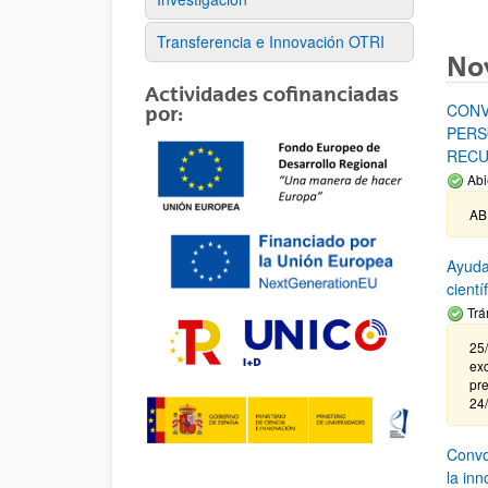
Transferencia e Innovación OTRI
No
Actividades cofinanciadas
CONV
por:
PERS
RECU
Abi
AB
Ayuda
cient
Trá
25/
exc
pre
24
Convoc
la in