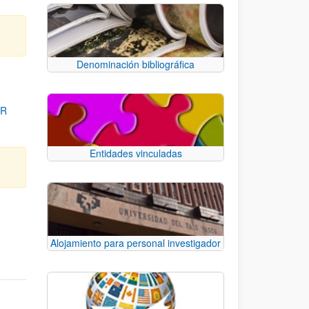
Denominación bibliográfica
OR
Entidades vinculadas
para desplazarse.
Alojamiento para personal investigador