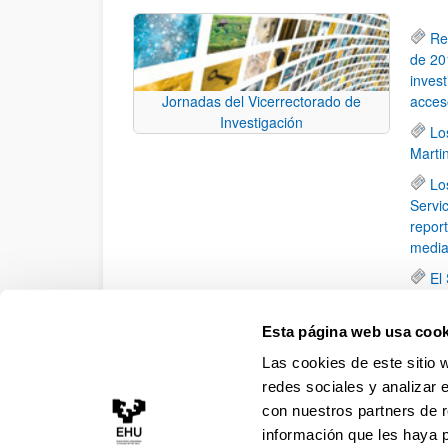
Re
de 201
inves
acces
Jornadas del Vicerrectorado de
Investigación
Lo
Marti
Lo
Servi
report
media
El
ENAC 
Lo
Esta página web usa cook
Calid
Las cookies de este sitio 
junio
redes sociales y analizar 
con nuestros partners de r
información que les haya 