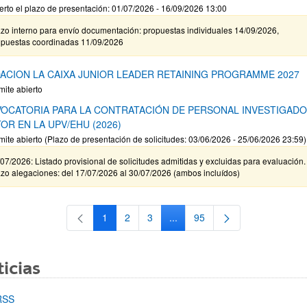
erto el plazo de presentación: 01/07/2026 - 16/09/2026 13:00
zo interno para envío documentación: propuestas individuales 14/09/2026,
opuestas coordinadas 11/09/2026
ACION LA CAIXA JUNIOR LEADER RETAINING PROGRAMME 2027
mite abierto
OCATORIA PARA LA CONTRATACIÓN DE PERSONAL INVESTIGAD
OR EN LA UPV/EHU (2026)
mite abierto (Plazo de presentación de solicitudes: 03/06/2026 - 25/06/2026 23:59)
07/2026: Listado provisional de solicitudes admitidas y excluidas para evaluación.
zo alegaciones: del 17/07/2026 al 30/07/2026 (ambos incluídos)
1
2
3
...
95
Página
Página
Página
Páginas intermedias Use TAB 
Página
icias
RSS