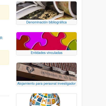
Denominación bibliográfica
OR
Entidades vinculadas
para desplazarse.
Alojamiento para personal investigador