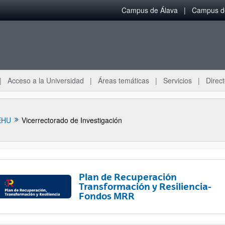
Campus de Álava
Campus de
Acceso a la Universidad
Áreas temáticas
Servicios
Direct
EHU
Vicerrectorado de Investigación
Plan de Recuperación
Transformación y Resiliencia-
Fondos MRR
ar subpáginas