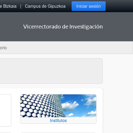
 Bizkaia
Campus de Gipuzkoa
Iniciar sesión
Vicerrectorado de Investigación
orio
Institutos