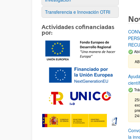
Transferencia e Innovación OTRI
No
Actividades cofinanciadas
CONV
por:
PERS
RECU
Abi
AB
Ayuda
cient
Trá
25/
exc
pre
24
Convoc
la in