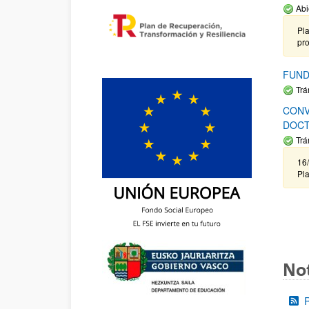
Abi
Pla
pr
FUND
Trá
CONV
DOCT
Trá
16/
Pla
Not