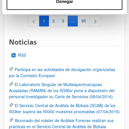
Denegar
al 30/07/2026 (ambos incluídos)
1
2
3
...
95
Página
Página
Página
Páginas intermedias Use TAB 
Página
Noticias
RSS
Participa en las actividades de divulgación organizadas
por la Comisión Europea!
El Laboratorio Singular de Multiespectroscopías
Acopladas (RAMAN) de los SGIKer pone a disposición del
personal investigador su Carta de Servicios (08/04/2016)
El Servicio Central de Análisis de Bizkaia (SCAB) de los
SGIker supera las 50000 muestras procesadas (07/04/2016)
Alumnado del máster de Análisis Forense realizan sus
prácticas en el Servicio Central de Análisis de Bizkaia