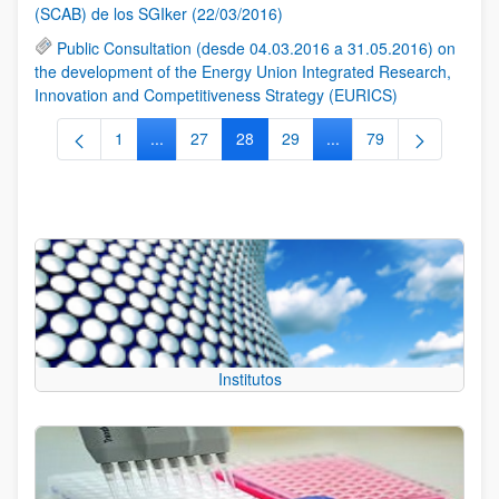
(SCAB) de los SGIker (22/03/2016)
Public Consultation (desde 04.03.2016 a 31.05.2016) on
the development of the Energy Union Integrated Research,
Innovation and Competitiveness Strategy (EURICS)
1
...
27
28
29
...
79
Página
Páginas intermedias Use TAB para desplazarse.
Página
Página
Página
Páginas intermedias Us
Página
Institutos