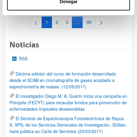
Denegar
al 30/07/2026 (ambos incluídos)
1
2
3
...
95
Página
Página
Página
Páginas intermedias Use TAB 
Página
Noticias
RSS
Décima edición del curso de formación desarrollado
desde el SCAB en cromatografía de gases acoplado a
espectrometría de masas. (12/05/2017)
El investigador Diego M. A. Guérin inicia una campaña en
Precipita (FECYT) para recaudar fondos para prevención de
enfermedades tropicales desatendidas
El Servicio de Espectroscopía Fotoelectrónica de Rayos
X, XPS, de los Servicios Generales de Investigación, SGIker,
hace pública su Carta de Servicios (23/03/2017)