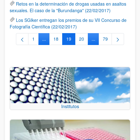
Retos en la determinación de drogas usadas en asaltos
sexuales. El caso de la "Burundanga" (22/02/2017)
Los SGIker entregan los premios de su VII Concurso de
Fotografía Científica (22/02/2017)
1
...
18
19
20
...
79
Página
Páginas intermedias Use TAB para desplazarse.
Página
Página
Página
Páginas intermedias Us
Página
Institutos