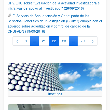
UPV/EHU sobre "Evaluación de la actividad investigadora e
iniciativas de apoyo al investigador" (26/09/2016)
El Servicio de Secuenciación y Genotipado de los
Servicios Generales de Investigación (SGIker) cumple con el
acuerdo sobre acreditación y control de calidad de la
CNUFADN (19/09/2016)
1
...
21
22
23
...
79
Página
Páginas intermedias Use TAB para desplazarse.
Página
Página
Página
Páginas intermedias Us
Página
Institutos