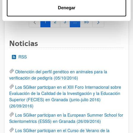
al 30/07/2026 (ambos incluídos)
Denegar
1
2
3
...
95
Página
Página
Página
Páginas intermedias Use TAB 
Página
Noticias
RSS
Obtención del perfil genético en animales para la
verificación de pedigrís (05/10/2016)
Los SGIker participan en el XIII Foro Internacional sobre
Evaluación de la Calidad de la Investigación y la Educación
Superior (FECIES) en Granada (junio-julio 2016)
(26/09/2016)
Los SGIker participan en la European Summer School for
Scientometrics (ESSS) en Granada (26/09/2016)
Los SGIker participan en el Curso de Verano de la