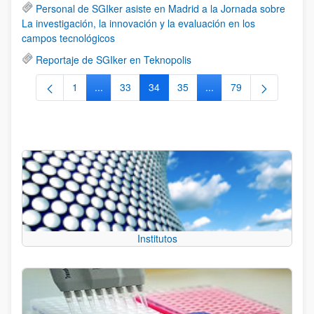
Personal de SGIker asiste en Madrid a la Jornada sobre
La investigación, la innovación y la evaluación en los
campos tecnológicos
Reportaje de SGIker en Teknopolis
1
...
33
34
35
...
79
Página
Páginas intermedias Use TAB para desplazarse.
Página
Página
Página
Páginas intermedias Us
Página
Institutos