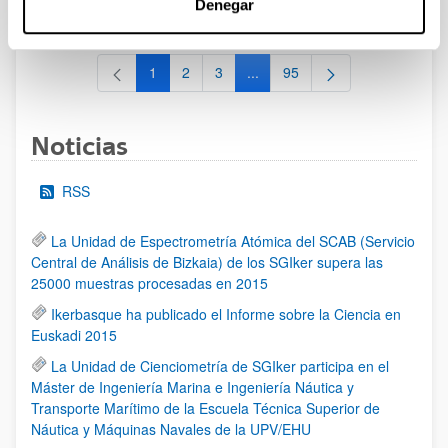
Denegar
al 30/07/2026 (ambos incluídos)
1
2
3
...
95
Página
Página
Página
Páginas intermedias Use TAB 
Página
Noticias
RSS
La Unidad de Espectrometría Atómica del SCAB (Servicio
Central de Análisis de Bizkaia) de los SGIker supera las
25000 muestras procesadas en 2015
Ikerbasque ha publicado el Informe sobre la Ciencia en
Euskadi 2015
La Unidad de Cienciometría de SGIker participa en el
Máster de Ingeniería Marina e Ingeniería Náutica y
Transporte Marítimo de la Escuela Técnica Superior de
Náutica y Máquinas Navales de la UPV/EHU