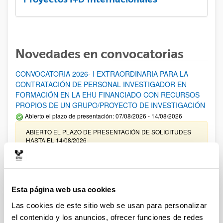
Novedades en convocatorias
CONVOCATORIA 2026- I EXTRAORDINARIA PARA LA
CONTRATACIÓN DE PERSONAL INVESTIGADOR EN
FORMACIÓN EN LA EHU FINANCIADO CON RECURSOS
PROPIOS DE UN GRUPO/PROYECTO DE INVESTIGACIÓN
Abierto el plazo de presentación: 07/08/2026 - 14/08/2026
ABIERTO EL PLAZO DE PRESENTACIÓN DE SOLICITUDES
HASTA EL 14/08/2026
Ayudas para financiación de la adquisición y renovación de
infraestructura científica y fondos bibliográficos en la
UPV/EHU 2026
Esta página web usa cookies
Trámite abierto
Las cookies de este sitio web se usan para personalizar
25/03/2026: Corrección de errores del listado provisional de
el contenido y los anuncios, ofrecer funciones de redes
solicitudes admitidas y excluidas. 23/03/2026: Relación