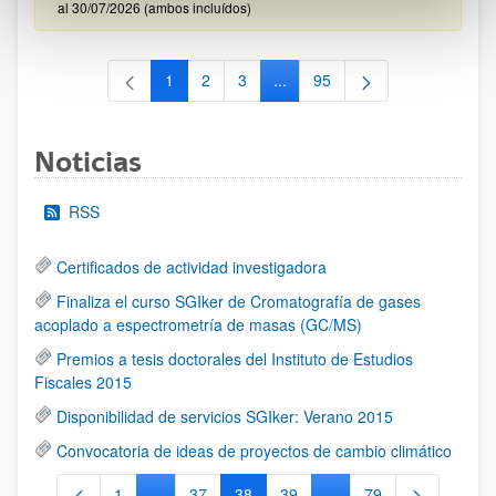
al 30/07/2026 (ambos incluídos)
1
2
3
...
95
Página
Página
Página
Páginas intermedias Use TAB 
Página
Noticias
RSS
Certificados de actividad investigadora
Finaliza el curso SGIker de Cromatografía de gases
acoplado a espectrometría de masas (GC/MS)
Premios a tesis doctorales del Instituto de Estudios
Fiscales 2015
Disponibilidad de servicios SGIker: Verano 2015
Convocatoria de ideas de proyectos de cambio climático
1
...
37
38
39
...
79