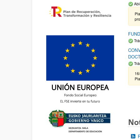
Abi
Pla
pr
FUND
Trá
CONV
DOCT
Trá
16/
Pla
Not