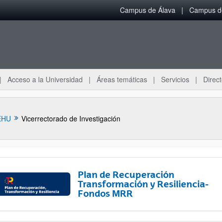
Campus de Álava
Campus de
Acceso a la Universidad
Áreas temáticas
Servicios
Direct
EHU
Vicerrectorado de Investigación
Plan de Recuperación
Transformación y Resiliencia-
Fondos MRR
ar subpáginas