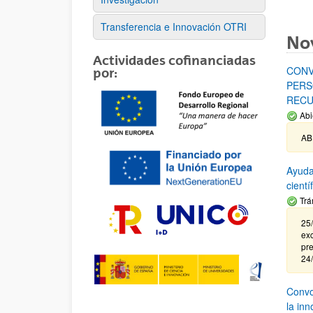
Transferencia e Innovación OTRI
No
Actividades cofinanciadas
CONV
por:
PERS
RECU
Abi
AB
Ayuda
cient
Trá
25/
exc
pre
24
Convoc
la in