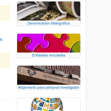
Denominación bibliográfica
OR
Entidades vinculadas
para desplazarse.
Alojamiento para personal investigador