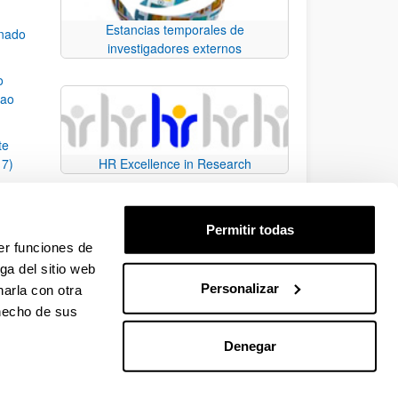
Estancias temporales de
mnado
investigadores externos
o
bao
te
17)
HR Excellence in Research
macos
2017)
Permitir todas
ara la
er funciones de
ga del sitio web
Personalizar
arla con otra
e TAB para desplazarse.
 hecho de sus
Denegar
EHU