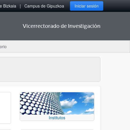
 Bizkaia
Campus de Gipuzkoa
Iniciar sesión
Vicerrectorado de Investigación
orio
Institutos