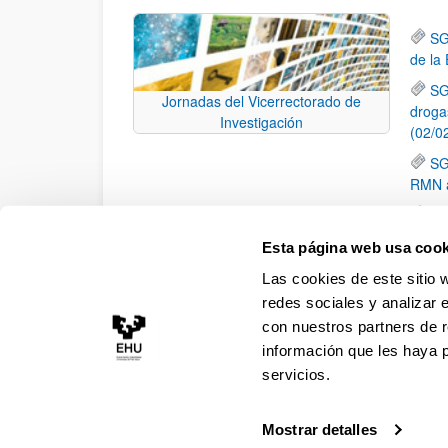
SG
de la
SG
Jornadas del Vicerrectorado de
droga
Investigación
(02/0
SG
RMN a
SG
y Adi
Esta página web usa cook
Mo
Las cookies de este sitio 
elimi
redes sociales y analizar 
con nuestros partners de r
información que les haya 
servicios.
Mostrar detalles
Accesibilidad
Información legal
Contacto
Ma