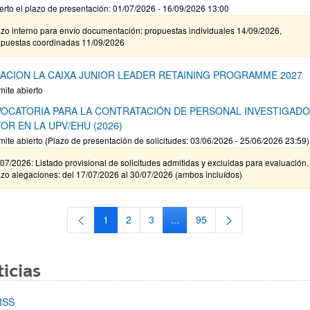
erto el plazo de presentación: 01/07/2026 - 16/09/2026 13:00
zo interno para envío documentación: propuestas individuales 14/09/2026,
opuestas coordinadas 11/09/2026
ACION LA CAIXA JUNIOR LEADER RETAINING PROGRAMME 2027
mite abierto
OCATORIA PARA LA CONTRATACIÓN DE PERSONAL INVESTIGAD
OR EN LA UPV/EHU (2026)
mite abierto (Plazo de presentación de solicitudes: 03/06/2026 - 25/06/2026 23:59)
07/2026: Listado provisional de solicitudes admitidas y excluidas para evaluación.
zo alegaciones: del 17/07/2026 al 30/07/2026 (ambos incluídos)
1
2
3
...
95
Página
Página
Página
Páginas intermedias Use TAB 
Página
icias
RSS