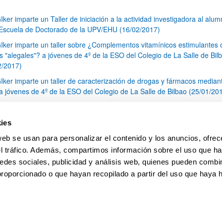
Iker imparte un Taller de iniciación a la actividad investigadora al alu
 Escuela de Doctorado de la UPV/EHU (16/02/2017)
Iker imparte un taller sobre ¿Complementos vitamínicos estimulantes 
s "alegales"? a jóvenes de 4º de la ESO del Colegio de La Salle de Bil
2/2017)
Iker imparte un taller de caracterización de drogas y fármacos median
 jóvenes de 4º de la ESO del Colegio de La Salle de Bilbao (25/01/20
Iker imparte un taller de búsqueda de información sobre Drogas, Fár
cciones para el alumnado de 4º de la ESO del Colegio La Salle (16/01/
ies
nitorización de la actividad catalítica y cinética de nuevos materiales p
web se usan para personalizar el contenido y los anuncios, ofrec
nación de diversos contaminantes con el apoyo del SCAB (23/12/2016)
el tráfico. Además, compartimos información sobre el uso que ha
1
...
19
20
21
...
79
edes sociales, publicidad y análisis web, quienes pueden combin
Página
Páginas intermedias Use TAB para desplazarse.
Página
Página
Página
Páginas intermedias Us
Página
proporcionado o que hayan recopilado a partir del uso que haya
pa
Ayuda