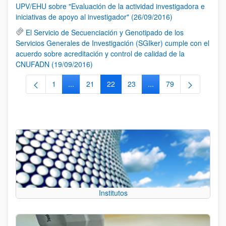
UPV/EHU sobre "Evaluación de la actividad investigadora e
iniciativas de apoyo al investigador" (26/09/2016)
El Servicio de Secuenciación y Genotipado de los
Servicios Generales de Investigación (SGIker) cumple con el
acuerdo sobre acreditación y control de calidad de la
CNUFADN (19/09/2016)
1
...
21
22
23
...
79
Página
Páginas intermedias Use TAB para desplazarse.
Página
Página
Página
Páginas intermedias Us
Página
Institutos