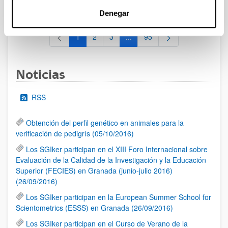
al 30/07/2026 (ambos incluídos)
Denegar
1
2
3
...
95
Página
Página
Página
Páginas intermedias Use TAB 
Página
Noticias
RSS
Obtención del perfil genético en animales para la
verificación de pedigrís (05/10/2016)
Los SGIker participan en el XIII Foro Internacional sobre
Evaluación de la Calidad de la Investigación y la Educación
Superior (FECIES) en Granada (junio-julio 2016)
(26/09/2016)
Los SGIker participan en la European Summer School for
Scientometrics (ESSS) en Granada (26/09/2016)
Los SGIker participan en el Curso de Verano de la