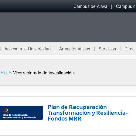
Campus de Álava
Campus de
Acceso a la Universidad
Áreas temáticas
Servicios
Direct
EHU
Vicerrectorado de Investigación
Plan de Recuperación
Transformación y Resiliencia-
Fondos MRR
ar subpáginas