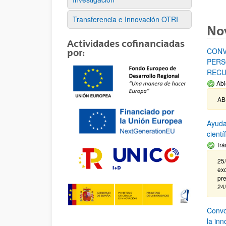
Transferencia e Innovación OTRI
No
Actividades cofinanciadas
CONV
por:
PERS
RECU
Abi
AB
Ayuda
cient
Trá
25/
exc
pre
24
Convoc
la in