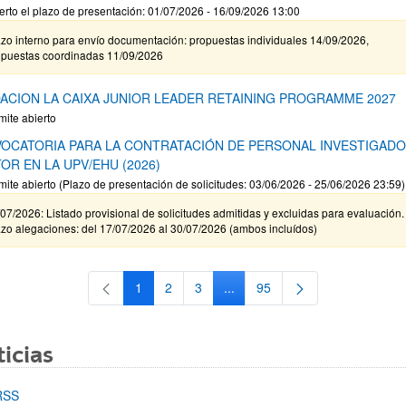
erto el plazo de presentación: 01/07/2026 - 16/09/2026 13:00
zo interno para envío documentación: propuestas individuales 14/09/2026,
opuestas coordinadas 11/09/2026
ACION LA CAIXA JUNIOR LEADER RETAINING PROGRAMME 2027
mite abierto
OCATORIA PARA LA CONTRATACIÓN DE PERSONAL INVESTIGAD
OR EN LA UPV/EHU (2026)
mite abierto (Plazo de presentación de solicitudes: 03/06/2026 - 25/06/2026 23:59)
07/2026: Listado provisional de solicitudes admitidas y excluidas para evaluación.
zo alegaciones: del 17/07/2026 al 30/07/2026 (ambos incluídos)
1
2
3
...
95
Página
Página
Página
Páginas intermedias Use TAB 
Página
icias
RSS