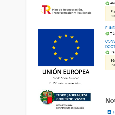
Abi
Pla
pr
FUND
Trá
CONV
DOCT
Trá
16/
Pla
Not