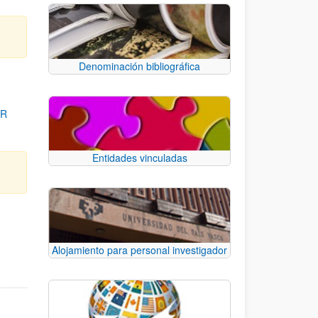
Denominación bibliográfica
OR
Entidades vinculadas
para desplazarse.
Alojamiento para personal investigador