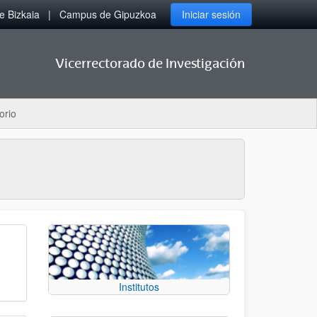
 Bizkaia
Campus de Gipuzkoa
Iniciar sesión
Vicerrectorado de Investigación
orio
Institutos