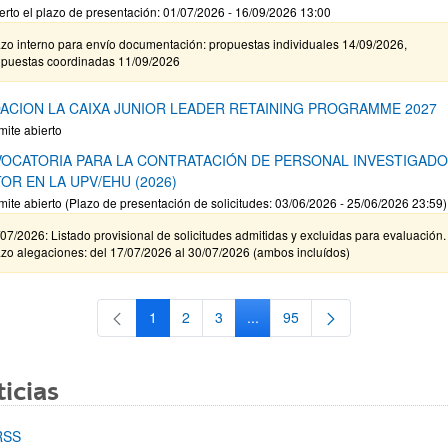
erto el plazo de presentación: 01/07/2026 - 16/09/2026 13:00
zo interno para envío documentación: propuestas individuales 14/09/2026,
opuestas coordinadas 11/09/2026
ACION LA CAIXA JUNIOR LEADER RETAINING PROGRAMME 2027
mite abierto
OCATORIA PARA LA CONTRATACIÓN DE PERSONAL INVESTIGAD
OR EN LA UPV/EHU (2026)
mite abierto (Plazo de presentación de solicitudes: 03/06/2026 - 25/06/2026 23:59)
07/2026: Listado provisional de solicitudes admitidas y excluidas para evaluación.
zo alegaciones: del 17/07/2026 al 30/07/2026 (ambos incluídos)
1
2
3
...
95
Página
Página
Página
Páginas intermedias Use TAB 
Página
icias
RSS