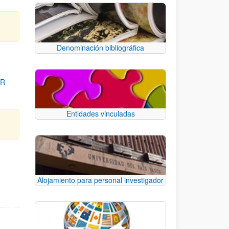
Denominación bibliográfica
OR
Entidades vinculadas
para desplazarse.
Alojamiento para personal investigador