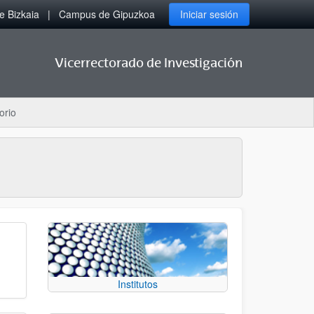
 Bizkaia
Campus de Gipuzkoa
Iniciar sesión
Vicerrectorado de Investigación
orio
Institutos