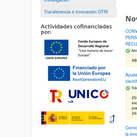
Transferencia e Innovación OTRI
No
Actividades cofinanciadas
CONV
por:
PERS
RECU
Abi
AB
Ayuda
cient
Trá
25/
exc
pre
24
Convoc
la in