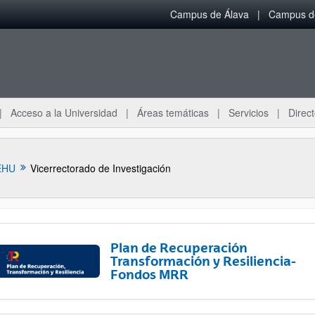
Campus de Álava
Campus de
Acceso a la Universidad
Áreas temáticas
Servicios
Direct
EHU
Vicerrectorado de Investigación
Plan de Recuperación
Transformación y Resiliencia-
Fondos MRR
ar subpáginas