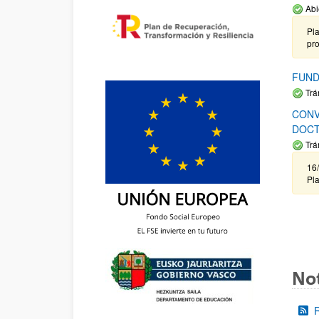
Abi
Pla
pr
FUND
Trá
CONV
DOCT
Trá
16/
Pla
Not