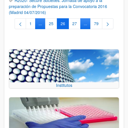
H2020- Secure Societies: Jornada de apoyo a la
preparación de Propuestas para la Convocatoria 2016
(Madrid 04/07/2016)
1
...
25
26
27
...
79
Página
Páginas intermedias Use TAB para desplazarse.
Página
Página
Página
Páginas intermedias Us
Página
Institutos