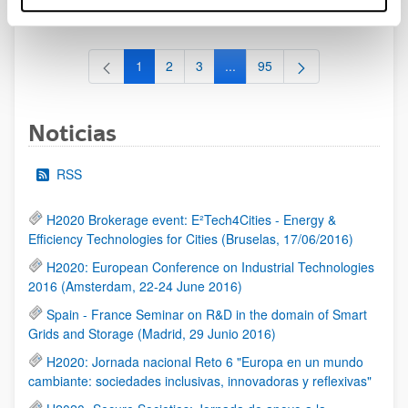
al 30/07/2026 (ambos incluídos)
1
2
3
...
95
Página
Página
Página
Páginas intermedias Use TAB 
Página
Noticias
RSS
H2020 Brokerage event: E²Tech4Cities - Energy &
Efficiency Technologies for Cities (Bruselas, 17/06/2016)
H2020: European Conference on Industrial Technologies
2016 (Amsterdam, 22-24 June 2016)
Spain - France Seminar on R&D in the domain of Smart
Grids and Storage (Madrid, 29 Junio 2016)
H2020: Jornada nacional Reto 6 "Europa en un mundo
cambiante: sociedades inclusivas, innovadoras y reflexivas"