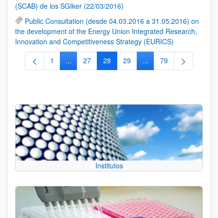
(SCAB) de los SGIker (22/03/2016)
Public Consultation (desde 04.03.2016 a 31.05.2016) on
the development of the Energy Union Integrated Research,
Innovation and Competitiveness Strategy (EURICS)
1
...
27
28
29
...
79
Página
Páginas intermedias Use TAB para desplazarse.
Página
Página
Página
Páginas intermedias Us
Página
Institutos