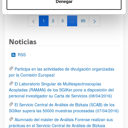
Denegar
al 30/07/2026 (ambos incluídos)
1
2
3
...
95
Página
Página
Página
Páginas intermedias Use TAB 
Página
Noticias
RSS
Participa en las actividades de divulgación organizadas
por la Comisión Europea!
El Laboratorio Singular de Multiespectroscopías
Acopladas (RAMAN) de los SGIKer pone a disposición del
personal investigador su Carta de Servicios (08/04/2016)
El Servicio Central de Análisis de Bizkaia (SCAB) de los
SGIker supera las 50000 muestras procesadas (07/04/2016)
Alumnado del máster de Análisis Forense realizan sus
prácticas en el Servicio Central de Análisis de Bizkaia