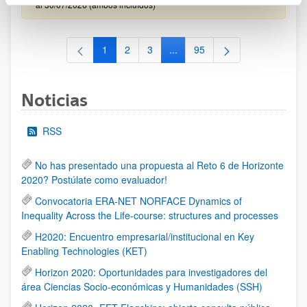
al 30/07/2026 (ambos incluídos)
1
2
3
...
95
Página
Página
Página
Páginas intermedias Use TAB 
Página
Noticias
RSS
No has presentado una propuesta al Reto 6 de Horizonte
2020? Postúlate como evaluador!
Convocatoria ERA-NET NORFACE Dynamics of
Inequality Across the Life-course: structures and processes
H2020: Encuentro empresarial/institucional en Key
Enabling Technologies (KET)
Horizon 2020: Oportunidades para investigadores del
área Ciencias Socio-económicas y Humanidades (SSH)