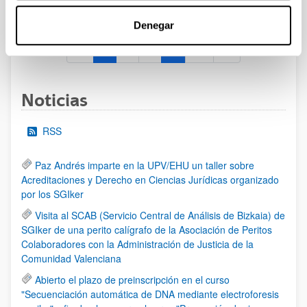
al 30/07/2026 (ambos incluídos)
Denegar
1
2
3
...
95
Página
Página
Página
Páginas intermedias Use TAB 
Página
Noticias
RSS
Paz Andrés imparte en la UPV/EHU un taller sobre
Acreditaciones y Derecho en Ciencias Jurídicas organizado
por los SGIker
Visita al SCAB (Servicio Central de Análisis de Bizkaia) de
SGIker de una perito calígrafo de la Asociación de Peritos
Colaboradores con la Administración de Justicia de la
Comunidad Valenciana
Abierto el plazo de preinscripción en el curso
"Secuenciación automática de DNA mediante electroforesis