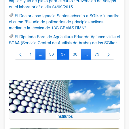
capilar" y fin de plazo para el curso "Prevención de riesgos
en el laboratorio" el dia 24/09/2015.
El Doctor Jose Ignacio Santos adscrito a SGIker impartira
el curso "Estudio de polimorfos de principios activos
mediante la técnica de 13C CPMAS RMN"
El Diputado Foral de Agricultura Eduardo Aginaco visita el
SCAA (Servicio Central de Análisis de Araba) de los SGIker
1
...
36
37
38
...
79
Página
Páginas intermedias Use TAB para desplazarse.
Página
Página
Página
Páginas intermedias Us
Página
Institutos