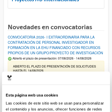
Novedades en convocatorias
CONVOCATORIA 2026- I EXTRAORDINARIA PARA LA
CONTRATACIÓN DE PERSONAL INVESTIGADOR EN
FORMACIÓN EN LA EHU FINANCIADO CON RECURSOS
PROPIOS DE UN GRUPO/PROYECTO DE INVESTIGACIÓN
Abierto el plazo de presentación: 07/08/2026 - 14/08/2026
ABIERTO EL PLAZO DE PRESENTACIÓN DE SOLICITUDES
HASTA EL 14/08/2026
Ayudas para financiación de la adquisición y renovación de
infraestructura científica y fondos bibliográficos en la
UPV/EHU 2026
Esta página web usa cookies
Trámite abierto
Las cookies de este sitio web se usan para personalizar
25/03/2026: Corrección de errores del listado provisional de
el contenido y los anuncios, ofrecer funciones de redes
solicitudes admitidas y excluidas. 23/03/2026: Relación