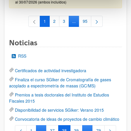
al 30/07/2026 (ambos incluídos)
1
2
3
...
95
Página
Página
Página
Páginas intermedias Use TAB 
Página
Noticias
RSS
Certificados de actividad investigadora
Finaliza el curso SGIker de Cromatografía de gases
acoplado a espectrometría de masas (GC/MS)
Premios a tesis doctorales del Instituto de Estudios
Fiscales 2015
Disponibilidad de servicios SGIker: Verano 2015
Convocatoria de ideas de proyectos de cambio climático
1
...
37
38
39
...
79