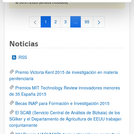
al 30/07/2026 (ambos incluídos)
1
2
3
...
95
Página
Página
Página
Páginas intermedias Use TAB 
Página
Noticias
RSS
Premio Victoria Kent 2015 de investigación en materia
penitenciaria
Premios MIT Technology Review innovadores menores
de 35 España 2015
Becas INAP para Formación e Investigación 2015
El SCAB (Servicio Central de Análisis de Bizkaia) de los
SGIker y el Departamento de Agricultura de EEUU trabajan
conjuntamente