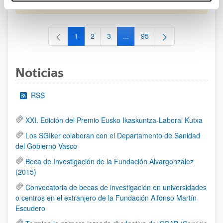
al 30/07/2026 (ambos incluídos)
1
2
3
...
95
Página
Página
Página
Páginas intermedias Use TAB 
Página
Noticias
RSS
XXI. Edición del Premio Eusko Ikaskuntza-Laboral Kutxa
Los SGIker colaboran con el Departamento de Sanidad
del Gobierno Vasco
Beca de Investigación de la Fundación Alvargonzález
(2015)
Convocatoria de becas de investigación en universidades
o centros en el extranjero de la Fundación Alfonso Martín
Escudero