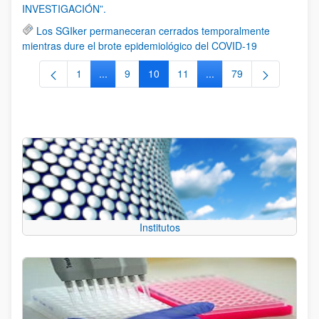
INVESTIGACIÓN”.
Los SGIker permaneceran cerrados temporalmente
mientras dure el brote epidemiológico del COVID-19
1
...
9
10
11
...
79
Página
Páginas intermedias Use TAB para desplazarse
Página
Página
Página
Páginas intermedias Us
Página
Institutos