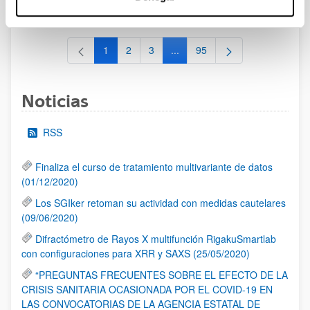
al 30/07/2026 (ambos incluídos)
1
2
3
...
95
Página
Página
Página
Páginas intermedias Use TAB 
Página
Noticias
RSS
Finaliza el curso de tratamiento multivariante de datos
(01/12/2020)
Los SGIker retoman su actividad con medidas cautelares
(09/06/2020)
Difractómetro de Rayos X multifunción RigakuSmartlab
con configuraciones para XRR y SAXS (25/05/2020)
“PREGUNTAS FRECUENTES SOBRE EL EFECTO DE LA
CRISIS SANITARIA OCASIONADA POR EL COVID-19 EN
LAS CONVOCATORIAS DE LA AGENCIA ESTATAL DE