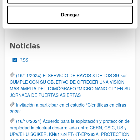
al 30/07/2026 (ambos incluídos)
Denegar
1
2
3
...
95
Página
Página
Página
Páginas intermedias Use TAB 
Página
Noticias
RSS
(15/11/2024) El SERVICIO DE RAYOS X DE LOS SGIker
CUMPLE CON SU OBJETIVO DE OFRECER UNA VISIÓN
MÁS AMPLIA DEL TOMÓGRAFO “MICRO NANO CT” EN SU
JORNADA DE PUERTAS ABIERTAS
Invitación a participar en el estudio “Científicas en cifras
2025”
(16/10/2024) Acuerdo para la explotación y protección de
propiedad intelectual desarrollada entre CERN, CSIC, US y
UPV/EHU-SGIKER. KN6172/IPT/KT/EP/263A. PROTECTION