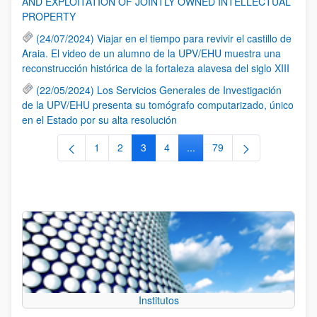
AND EXPLOITATION OF JOINTLY OWNED INTELLECTUAL
PROPERTY
(24/07/2024) Viajar en el tiempo para revivir el castillo de
Araia. El video de un alumno de la UPV/EHU muestra una
reconstrucción histórica de la fortaleza alavesa del siglo XIII
(22/05/2024) Los Servicios Generales de Investigación
de la UPV/EHU presenta su tomógrafo computarizado, único
en el Estado por su alta resolución
1
2
3
4
...
79
Página
Página
Página
Página
Páginas intermedias Use TA
Página
Institutos