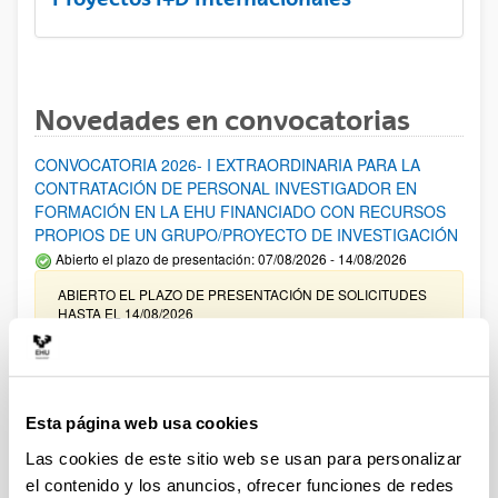
Novedades en convocatorias
CONVOCATORIA 2026- I EXTRAORDINARIA PARA LA
CONTRATACIÓN DE PERSONAL INVESTIGADOR EN
FORMACIÓN EN LA EHU FINANCIADO CON RECURSOS
PROPIOS DE UN GRUPO/PROYECTO DE INVESTIGACIÓN
Abierto el plazo de presentación: 07/08/2026 - 14/08/2026
ABIERTO EL PLAZO DE PRESENTACIÓN DE SOLICITUDES
HASTA EL 14/08/2026
Ayudas para financiación de la adquisición y renovación de
infraestructura científica y fondos bibliográficos en la
UPV/EHU 2026
Esta página web usa cookies
Trámite abierto
Las cookies de este sitio web se usan para personalizar
25/03/2026: Corrección de errores del listado provisional de
el contenido y los anuncios, ofrecer funciones de redes
solicitudes admitidas y excluidas. 23/03/2026: Relación