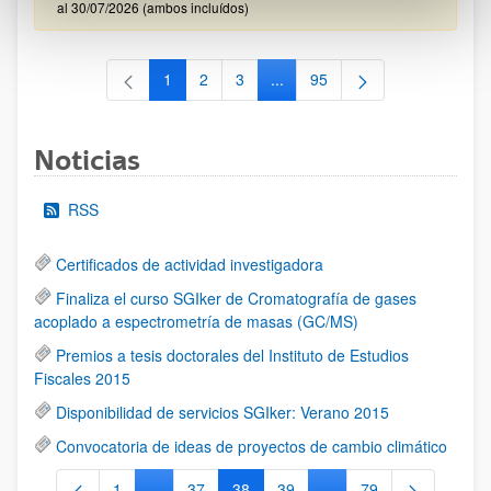
al 30/07/2026 (ambos incluídos)
1
2
3
...
95
Página
Página
Página
Páginas intermedias Use TAB 
Página
Noticias
RSS
Certificados de actividad investigadora
Finaliza el curso SGIker de Cromatografía de gases
acoplado a espectrometría de masas (GC/MS)
Premios a tesis doctorales del Instituto de Estudios
Fiscales 2015
Disponibilidad de servicios SGIker: Verano 2015
Convocatoria de ideas de proyectos de cambio climático
1
...
37
38
39
...
79