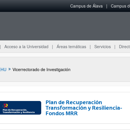
Campus de Álava
Campus de
Acceso a la Universidad
Áreas temáticas
Servicios
Direct
EHU
Vicerrectorado de Investigación
Plan de Recuperación
Transformación y Resiliencia-
Fondos MRR
ar subpáginas