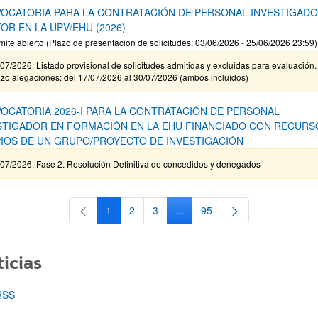
OCATORIA PARA LA CONTRATACIÓN DE PERSONAL INVESTIGAD
OR EN LA UPV/EHU (2026)
mite abierto (Plazo de presentación de solicitudes: 03/06/2026 - 25/06/2026 23:59)
07/2026: Listado provisional de solicitudes admitidas y excluidas para evaluación.
zo alegaciones: del 17/07/2026 al 30/07/2026 (ambos incluídos)
OCATORIA 2026-I PARA LA CONTRATACIÓN DE PERSONAL
STIGADOR EN FORMACIÓN EN LA EHU FINANCIADO CON RECURS
IOS DE UN GRUPO/PROYECTO DE INVESTIGACIÓN
/07/2026: Fase 2. Resolución Definitiva de concedidos y denegados
1
2
3
...
95
Página
Página
Página
Páginas intermedias Use TAB 
Página
icias
RSS