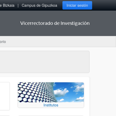
 Bizkaia
Campus de Gipuzkoa
Iniciar sesión
Vicerrectorado de Investigación
orio
Institutos