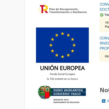
CONV
DOCT
Trá
16/
Pla
CONV
INVE
PROP
09
Not