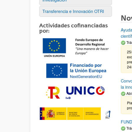
Transferencia e Innovación OTRI
No
Actividades cofinanciadas
Ayuda
por:
cient
Trá
25/
exc
pre
24
Convoc
la in
Abi
Pla
pr
FUND
Trá