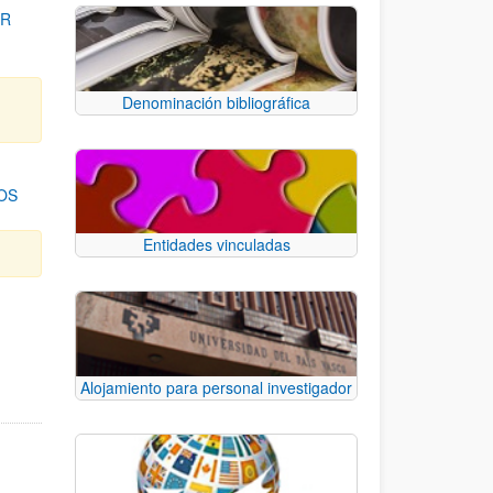
OR
Denominación bibliográfica
OS
Entidades vinculadas
para desplazarse.
Alojamiento para personal investigador