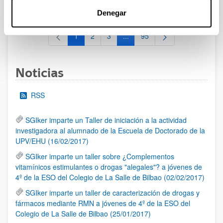
al 30/07/2026 (ambos incluídos)
Denegar
1
2
3
...
95
Página
Página
Página
Páginas intermedias Use TAB 
Página
Noticias
RSS
SGIker imparte un Taller de iniciación a la actividad
investigadora al alumnado de la Escuela de Doctorado de la
UPV/EHU (16/02/2017)
SGIker imparte un taller sobre ¿Complementos
vitamínicos estimulantes o drogas "alegales"? a jóvenes de
4º de la ESO del Colegio de La Salle de Bilbao (02/02/2017)
SGIker imparte un taller de caracterización de drogas y
fármacos mediante RMN a jóvenes de 4º de la ESO del
Colegio de La Salle de Bilbao (25/01/2017)