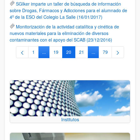
SGIker imparte un taller de búsqueda de información
sobre Drogas, Fármacos y Adicciones para el alumnado de
4º de la ESO del Colegio La Salle (16/01/2017)
Monitorización de la actividad catalítica y cinética de
nuevos materiales para la eliminación de diversos
contaminantes con el apoyo del SCAB (23/12/2016)
1
...
19
20
21
...
79
Página
Páginas intermedias Use TAB para desplazarse.
Página
Página
Página
Páginas intermedias Us
Página
Institutos