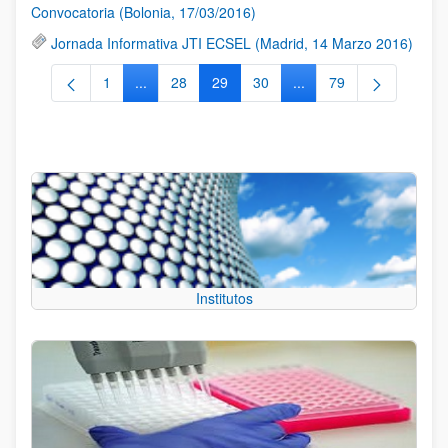
Convocatoria (Bolonia, 17/03/2016)
Jornada Informativa JTI ECSEL (Madrid, 14 Marzo 2016)
1
...
28
29
30
...
79
Página
Páginas intermedias Use TAB para desplazarse.
Página
Página
Página
Páginas intermedias Us
Página
Institutos