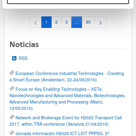
al 30/07/2026 (ambos incluídos)
1
2
3
...
95
Página
Página
Página
Páginas intermedias Use TAB 
Página
Noticias
RSS
European Conference Industrial Technologies - Creating
a Smart Europe (Amsterdam, 22-24/06/2016)
Focus on Key Enabling Technologies – KETs:
Nanotechnologies and Advanced Materials, Biotechnologies,
Advanced Manufacturing and Processing (Mainz,
12/05/2016)
Network and Brokerage Event for H2020 Transport Call
2017, within TRA conference (Varsovia 21/04/2016)
Jornada información H2020 ICT-LEIT PPP5G. 2º