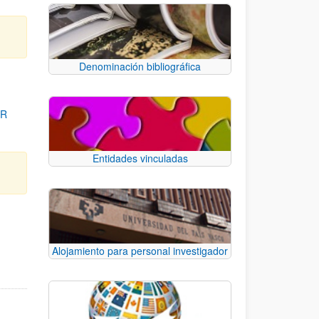
Denominación bibliográfica
OR
Entidades vinculadas
para desplazarse.
Alojamiento para personal investigador