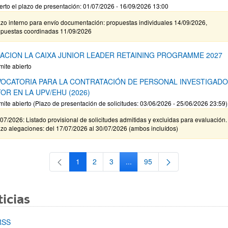
erto el plazo de presentación: 01/07/2026 - 16/09/2026 13:00
zo interno para envío documentación: propuestas individuales 14/09/2026,
opuestas coordinadas 11/09/2026
ACION LA CAIXA JUNIOR LEADER RETAINING PROGRAMME 2027
mite abierto
OCATORIA PARA LA CONTRATACIÓN DE PERSONAL INVESTIGAD
OR EN LA UPV/EHU (2026)
mite abierto (Plazo de presentación de solicitudes: 03/06/2026 - 25/06/2026 23:59)
07/2026: Listado provisional de solicitudes admitidas y excluidas para evaluación.
zo alegaciones: del 17/07/2026 al 30/07/2026 (ambos incluídos)
1
2
3
...
95
Página
Página
Página
Páginas intermedias Use TAB 
Página
icias
RSS