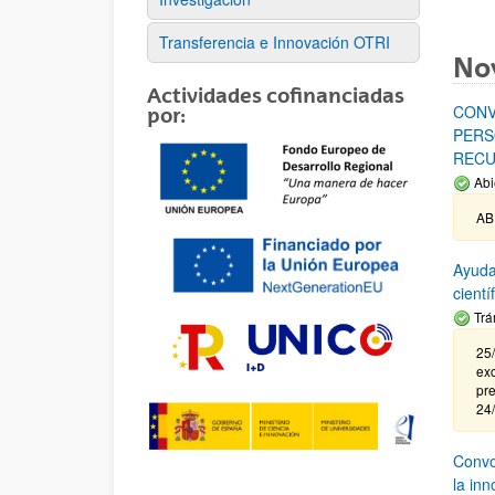
Transferencia e Innovación OTRI
No
Actividades cofinanciadas
CONV
por:
PERS
RECU
Abi
AB
Ayuda
cient
Trá
25/
exc
pre
24
Convoc
la in