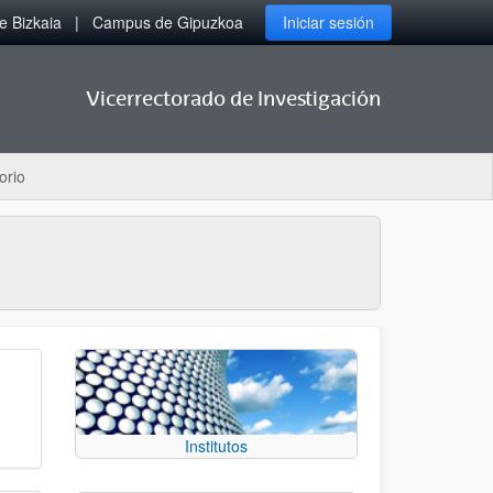
 Bizkaia
Campus de Gipuzkoa
Iniciar sesión
Vicerrectorado de Investigación
orio
Institutos