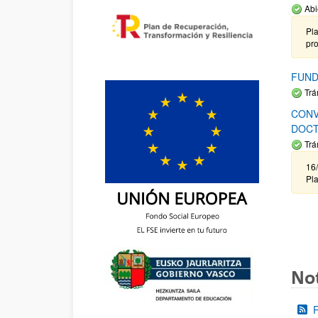
Abi
Pla
pr
FUND
Trá
CONV
DOCT
Trá
16/
Pla
Not