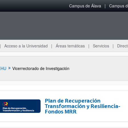
Campus de Álava
Campus de
Acceso a la Universidad
Áreas temáticas
Servicios
Direct
EHU
Vicerrectorado de Investigación
Plan de Recuperación
Transformación y Resiliencia-
Fondos MRR
ar subpáginas