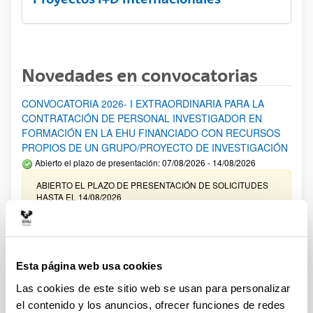
Novedades en convocatorias
CONVOCATORIA 2026- I EXTRAORDINARIA PARA LA
CONTRATACIÓN DE PERSONAL INVESTIGADOR EN
FORMACIÓN EN LA EHU FINANCIADO CON RECURSOS
PROPIOS DE UN GRUPO/PROYECTO DE INVESTIGACIÓN
Abierto el plazo de presentación: 07/08/2026 - 14/08/2026
ABIERTO EL PLAZO DE PRESENTACIÓN DE SOLICITUDES
HASTA EL 14/08/2026
Ayudas para financiación de la adquisición y renovación de
infraestructura científica y fondos bibliográficos en la
UPV/EHU 2026
Esta página web usa cookies
Trámite abierto
Las cookies de este sitio web se usan para personalizar
25/03/2026: Corrección de errores del listado provisional de
el contenido y los anuncios, ofrecer funciones de redes
solicitudes admitidas y excluidas. 23/03/2026: Relación