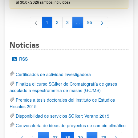
al 30/07/2026 (ambos incluídos)
1
2
3
...
95
Página
Página
Página
Páginas intermedias Use TAB 
Página
Noticias
RSS
Certificados de actividad investigadora
Finaliza el curso SGIker de Cromatografía de gases
acoplado a espectrometría de masas (GC/MS)
Premios a tesis doctorales del Instituto de Estudios
Fiscales 2015
Disponibilidad de servicios SGIker: Verano 2015
Convocatoria de ideas de proyectos de cambio climático
1
...
37
38
39
...
79