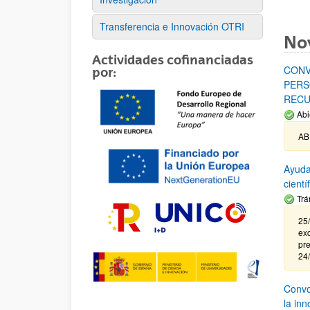
Transferencia e Innovación OTRI
No
Actividades cofinanciadas
CONV
por:
PERS
RECU
Abi
AB
Ayuda
cient
Trá
25/
exc
pre
24
Convoc
la in