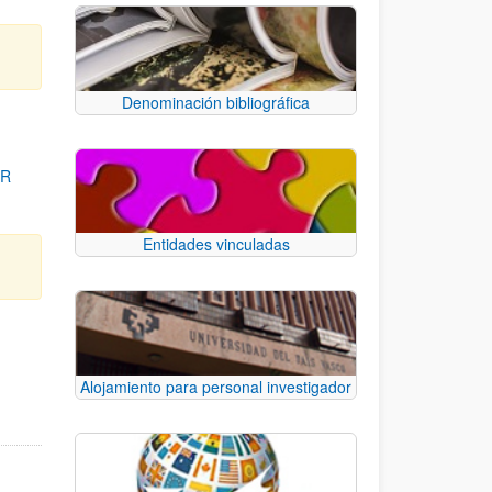
Denominación bibliográfica
OR
Entidades vinculadas
para desplazarse.
Alojamiento para personal investigador