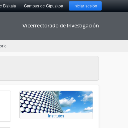
 Bizkaia
Campus de Gipuzkoa
Iniciar sesión
Vicerrectorado de Investigación
orio
Institutos