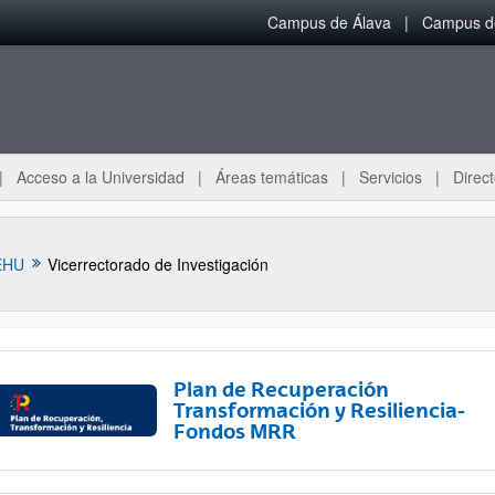
Campus de Álava
Campus de
Acceso a la Universidad
Áreas temáticas
Servicios
Direct
EHU
Vicerrectorado de Investigación
Plan de Recuperación
Transformación y Resiliencia-
Fondos MRR
ar subpáginas