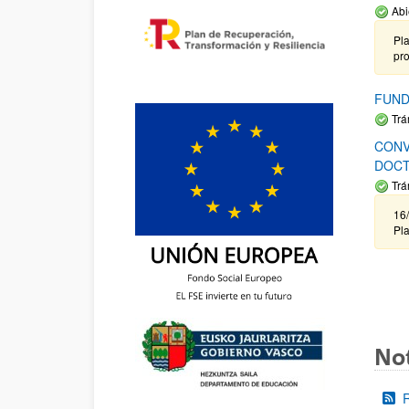
Abi
Pla
pr
FUND
Trá
CONV
DOCT
Trá
16/
Pla
Not