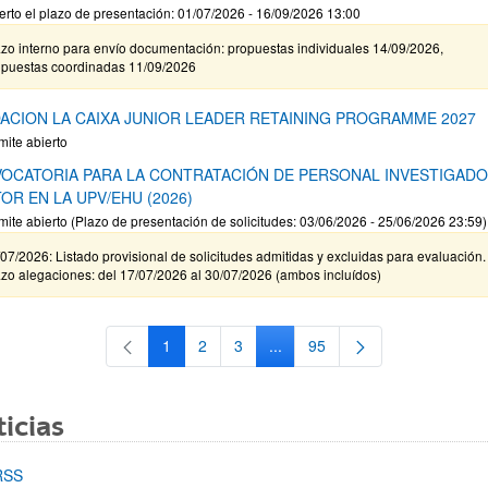
erto el plazo de presentación: 01/07/2026 - 16/09/2026 13:00
zo interno para envío documentación: propuestas individuales 14/09/2026,
opuestas coordinadas 11/09/2026
ACION LA CAIXA JUNIOR LEADER RETAINING PROGRAMME 2027
mite abierto
OCATORIA PARA LA CONTRATACIÓN DE PERSONAL INVESTIGAD
OR EN LA UPV/EHU (2026)
mite abierto (Plazo de presentación de solicitudes: 03/06/2026 - 25/06/2026 23:59)
07/2026: Listado provisional de solicitudes admitidas y excluidas para evaluación.
zo alegaciones: del 17/07/2026 al 30/07/2026 (ambos incluídos)
1
2
3
...
95
Página
Página
Página
Páginas intermedias Use TAB 
Página
icias
RSS