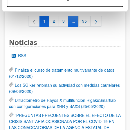
al 30/07/2026 (ambos incluídos)
1
2
3
...
95
Página
Página
Página
Páginas intermedias Use TAB 
Página
Noticias
RSS
Finaliza el curso de tratamiento multivariante de datos
(01/12/2020)
Los SGIker retoman su actividad con medidas cautelares
(09/06/2020)
Difractómetro de Rayos X multifunción RigakuSmartlab
con configuraciones para XRR y SAXS (25/05/2020)
“PREGUNTAS FRECUENTES SOBRE EL EFECTO DE LA
CRISIS SANITARIA OCASIONADA POR EL COVID-19 EN
LAS CONVOCATORIAS DE LA AGENCIA ESTATAL DE