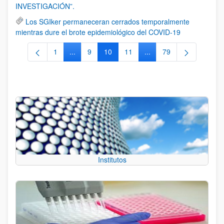
INVESTIGACIÓN”.
Los SGIker permaneceran cerrados temporalmente
mientras dure el brote epidemiológico del COVID-19
1
...
9
10
11
...
79
Página
Páginas intermedias Use TAB para desplazarse
Página
Página
Página
Páginas intermedias Us
Página
Institutos