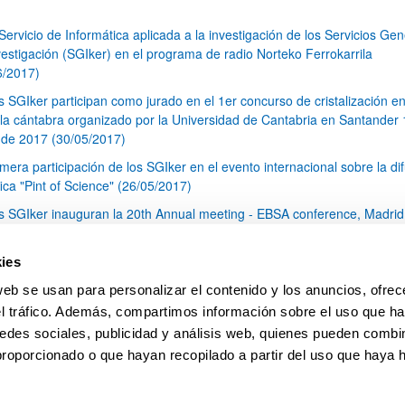
 Servicio de Informática aplicada a la investigación de los Servicios Ge
vestigación (SGIker) en el programa de radio Norteko Ferrokarrila
6/2017)
s SGIker participan como jurado en el 1er concurso de cristalización en
la cántabra organizado por la Universidad de Cantabria en Santander 
de 2017 (30/05/2017)
imera participación de los SGIker en el evento internacional sobre la di
fica "Pint of Science" (26/05/2017)
s SGIker inauguran la 20th Annual meeting - EBSA conference, Madrid
 abril de 2017 (26/05/2017)
s SGIker asisten al III Seminario Internacional sobre la Internacionaliza
ies
Universidad: Asunto de Desarrollo Estratégico y Diferenciación Instituci
web se usan para personalizar el contenido y los anuncios, ofrec
rcelona (17-19 mayo 2017) (26/05/2017)
el tráfico. Además, compartimos información sobre el uso que ha
1
...
17
18
19
...
79
edes sociales, publicidad y análisis web, quienes pueden combin
Página
Páginas intermedias Use TAB para desplazarse.
Página
Página
Página
Páginas intermedias Us
Página
proporcionado o que hayan recopilado a partir del uso que haya