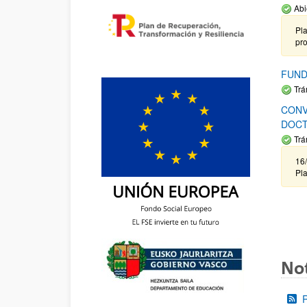
Abi
Pla
pr
FUND
Trá
CONV
DOCT
Trá
16/
Pla
Not