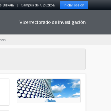
 Bizkaia
Campus de Gipuzkoa
Iniciar sesión
Vicerrectorado de Investigación
orio
Institutos