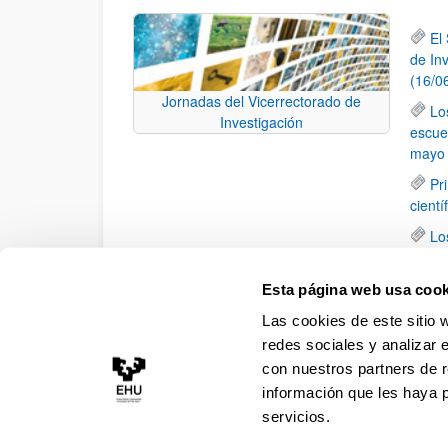
El
de In
(16/0
Jornadas del Vicerrectorado de
Lo
Investigación
escue
mayo 
Pr
cientí
Lo
28 de
Lo
Esta página web usa cook
de la 
Las cookies de este sitio 
en Ba
redes sociales y analizar 
con nuestros partners de r
información que les haya 
servicios.