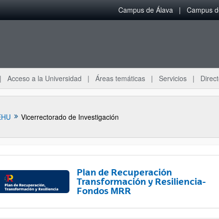
Campus de Álava
Campus de
Acceso a la Universidad
Áreas temáticas
Servicios
Direct
EHU
Vicerrectorado de Investigación
Plan de Recuperación
Transformación y Resiliencia-
Fondos MRR
ar subpáginas