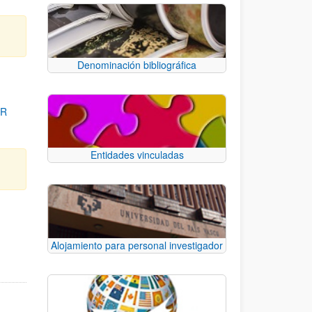
Denominación bibliográfica
OR
Entidades vinculadas
para desplazarse.
Alojamiento para personal investigador