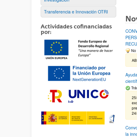
Transferencia e Innovación OTRI
No
Actividades cofinanciadas
CONV
por:
PERS
RECU
No 
AB
Ayuda
cient
Trá
25/
exc
pre
24
Convoc
la in