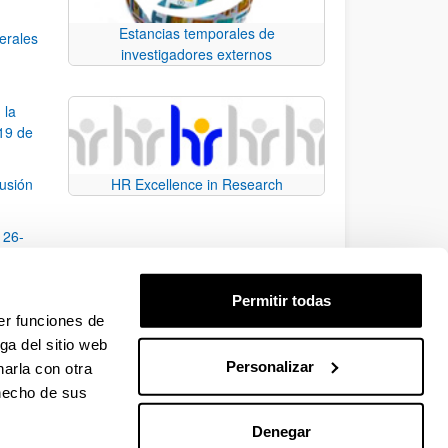
Estancias temporales de
nerales
investigadores externos
 la
19 de
fusión
HR Excellence in Research
 26-
ción
Permitir todas
onal,
er funciones de
ga del sitio web
Personalizar
arla con otra
e TAB para desplazarse.
 hecho de sus
Denegar