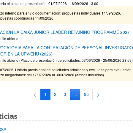
erto el plazo de presentación: 01/07/2026 - 16/09/2026 13:00
zo interno para envío documentación: propuestas individuales 14/09/2026,
opuestas coordinadas 11/09/2026
ACION LA CAIXA JUNIOR LEADER RETAINING PROGRAMME 2027
mite abierto
OCATORIA PARA LA CONTRATACIÓN DE PERSONAL INVESTIGAD
OR EN LA UPV/EHU (2026)
mite abierto (Plazo de presentación de solicitudes: 03/06/2026 - 25/06/2026 23:59)
07/2026: Listado provisional de solicitudes admitidas y excluidas para evaluación.
zo alegaciones: del 17/07/2026 al 30/07/2026 (ambos incluídos)
1
2
3
...
95
Página
Página
Página
Páginas intermedias Use TAB 
Página
icias
RSS