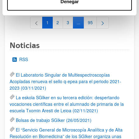
Denegar
al 30/07/2026 (ambos incluídos)
1
2
3
...
95
Página
Página
Página
Páginas intermedias Use TAB 
Página
Noticias
RSS
El Laboratorio Singular de Multiespectroscopías
Acopladas renueva el sello q-epea para el periodo 2021-
2023 (03/11/2021)
La eskola SGIker en su tercera edición: despertando
vocaciones científicas entre el alumnado de primaria de la
escuela Txomin Aresti de Leioa (02/11/2021)
Bolsas de trabajo SGIker (26/05/2021)
El “Servicio General de Microscopía Analítica y de Alta
Resolución en Biomedicina” de los SGIker organiza unas