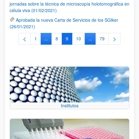
jornadas sobre la técnica de microscopía holotomográfica en
célula viva (01/02/2021)
Aprobada la nueva Carta de Servicios de los SGIker
(26/01/2021)
1
...
8
9
10
...
79
Página
Páginas intermedias Use TAB para desplazarse
Página
Página
Página
Páginas intermedias Use
Página
Institutos