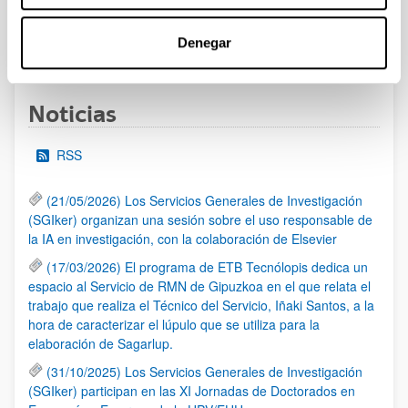
Denegar
1
2
3
...
95
Página
Página
Página
Páginas intermedias Use TAB 
Página
Noticias
RSS
(21/05/2026) Los Servicios Generales de Investigación
(SGIker) organizan una sesión sobre el uso responsable de
la IA en investigación, con la colaboración de Elsevier
(17/03/2026) El programa de ETB Tecnólopis dedica un
espacio al Servicio de RMN de Gipuzkoa en el que relata el
trabajo que realiza el Técnico del Servicio, Iñaki Santos, a la
hora de caracterizar el lúpulo que se utiliza para la
elaboración de Sagarlup.
(31/10/2025) Los Servicios Generales de Investigación
(SGIker) participan en las XI Jornadas de Doctorados en