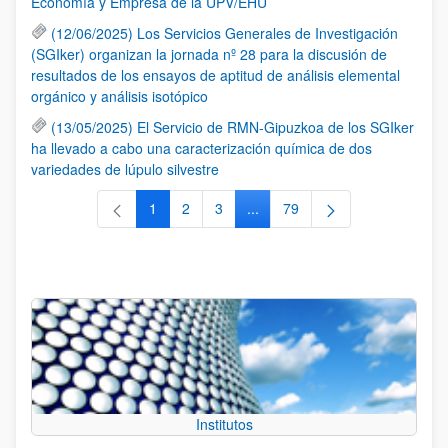
Economía y Empresa de la UPV/EHU
(12/06/2025) Los Servicios Generales de Investigación
(SGIker) organizan la jornada nº 28 para la discusión de
resultados de los ensayos de aptitud de análisis elemental
orgánico y análisis isotópico
(13/05/2025) El Servicio de RMN-Gipuzkoa de los SGIker
ha llevado a cabo una caracterización química de dos
variedades de lúpulo silvestre
1
2
3
...
79
Página
Página
Página
Páginas intermedias Use TAB 
Página
Institutos