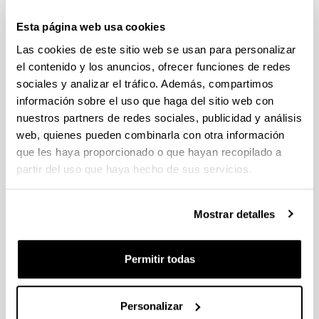
individuales 14/09/2026, propuestas coordinadas 11/09/2026
Esta página web usa cookies
FUNDACION LA CAIXA JUNIOR LEADER RETAINING
Las cookies de este sitio web se usan para personalizar
PROGRAMME 2027
Trámite abierto
el contenido y los anuncios, ofrecer funciones de redes
sociales y analizar el tráfico. Además, compartimos
CONVOCATORIA PARA LA CONTRATACIÓN DE
información sobre el uso que haga del sitio web con
PERSONAL INVESTIGADOR DOCTOR EN LA UPV/EHU
(2026)
nuestros partners de redes sociales, publicidad y análisis
Trámite abierto (Plazo de presentación de solicitudes: 03/06/2026 -
web, quienes pueden combinarla con otra información
25/06/2026 23:59)
que les haya proporcionado o que hayan recopilado a
partir del uso que haya hecho de sus servicios.
16/07/2026: Listado provisional de solicitudes admitidas y
excluidas para evaluación. Plazo alegaciones: del 17/07/2026
al 30/07/2026 (ambos incluídos)
Mostrar detalles
CONVOCATORIA 2026-I PARA LA CONTRATACIÓN DE
PERSONAL INVESTIGADOR EN FORMACIÓN EN LA EHU
FINANCIADO CON RECURSOS PROPIOS DE UN
Permitir todas
GRUPO/PROYECTO DE INVESTIGACIÓN
09/07/2026: Fase 2. Resolución Definitiva de concedidos y
Personalizar
denegados