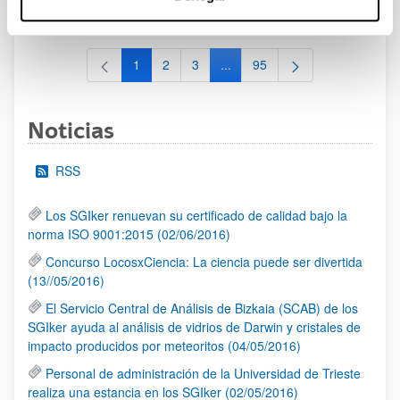
al 30/07/2026 (ambos incluídos)
1
2
3
...
95
Página
Página
Página
Páginas intermedias Use TAB 
Página
Noticias
RSS
Los SGIker renuevan su certificado de calidad bajo la
norma ISO 9001:2015 (02/06/2016)
Concurso LocosxCiencia: La ciencia puede ser divertida
(13//05/2016)
El Servicio Central de Análisis de Bizkaia (SCAB) de los
SGIker ayuda al análisis de vidrios de Darwin y cristales de
impacto producidos por meteoritos (04/05/2016)
Personal de administración de la Universidad de Trieste
realiza una estancia en los SGIker (02/05/2016)