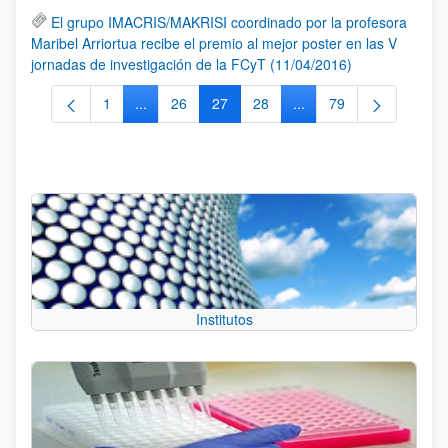
El grupo IMACRIS/MAKRISI coordinado por la profesora
Maribel Arriortua recibe el premio al mejor poster en las V
jornadas de investigación de la FCyT (11/04/2016)
1
...
26
27
28
...
79
Página
Páginas intermedias Use TAB para desplazarse.
Página
Página
Página
Páginas intermedias Us
Página
Institutos